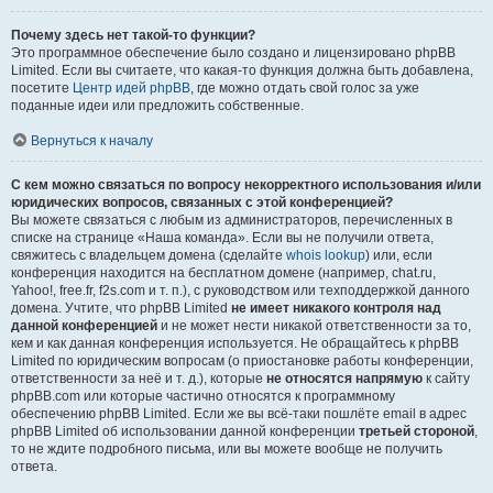
Почему здесь нет такой-то функции?
Это программное обеспечение было создано и лицензировано phpBB
Limited. Если вы считаете, что какая-то функция должна быть добавлена,
посетите
Центр идей phpBB
, где можно отдать свой голос за уже
поданные идеи или предложить собственные.
Вернуться к началу
С кем можно связаться по вопросу некорректного использования и/или
юридических вопросов, связанных с этой конференцией?
Вы можете связаться с любым из администраторов, перечисленных в
списке на странице «Наша команда». Если вы не получили ответа,
свяжитесь с владельцем домена (сделайте
whois lookup
) или, если
конференция находится на бесплатном домене (например, chat.ru,
Yahoo!, free.fr, f2s.com и т. п.), с руководством или техподдержкой данного
домена. Учтите, что phpBB Limited
не имеет никакого контроля над
данной конференцией
и не может нести никакой ответственности за то,
кем и как данная конференция используется. Не обращайтесь к phpBB
Limited по юридическим вопросам (о приостановке работы конференции,
ответственности за неё и т. д.), которые
не относятся напрямую
к сайту
phpBB.com или которые частично относятся к программному
обеспечению phpBB Limited. Если же вы всё-таки пошлёте email в адрес
phpBB Limited об использовании данной конференции
третьей стороной
,
то не ждите подробного письма, или вы можете вообще не получить
ответа.