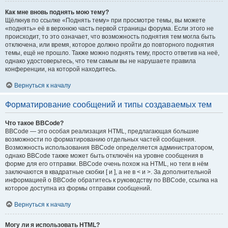
Как мне вновь поднять мою тему?
Щёлкнув по ссылке «Поднять тему» при просмотре темы, вы можете
«поднять» её в верхнюю часть первой страницы форума. Если этого не
происходит, то это означает, что возможность поднятия тем могла быть
отключена, или время, которое должно пройти до повторного поднятия
темы, ещё не прошло. Также можно поднять тему, просто ответив на неё,
однако удостоверьтесь, что тем самым вы не нарушаете правила
конференции, на которой находитесь.
Вернуться к началу
Форматирование сообщений и типы создаваемых тем
Что такое BBCode?
BBCode — это особая реализация HTML, предлагающая большие
возможности по форматированию отдельных частей сообщения.
Возможность использования BBCode определяется администратором,
однако BBCode также может быть отключён на уровне сообщения в
форме для его отправки. BBCode очень похож на HTML, но теги в нём
заключаются в квадратные скобки [ и ], а не в < и >. За дополнительной
информацией о BBCode обратитесь к руководству по BBCode, ссылка на
которое доступна из формы отправки сообщений.
Вернуться к началу
Могу ли я использовать HTML?