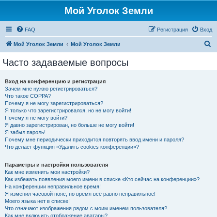
Мой Уголок Земли
FAQ
Регистрация
Вход
П
Мой Уголок Земли
Мой Уголок Земли
о
Часто задаваемые вопросы
и
с
Вход на конференцию и регистрация
Зачем мне нужно регистрироваться?
к
Что такое COPPA?
Почему я не могу зарегистрироваться?
Я только что зарегистрировался, но не могу войти!
Почему я не могу войти?
Я давно зарегистрирован, но больше не могу войти!
Я забыл пароль!
Почему мне периодически приходится повторять ввод имени и пароля?
Что делает функция «Удалить cookies конференции»?
Параметры и настройки пользователя
Как мне изменить мои настройки?
Как избежать появления моего имени в списке «Кто сейчас на конференции»?
На конференции неправильное время!
Я изменил часовой пояс, но время всё равно неправильное!
Моего языка нет в списке!
Что означают изображения рядом с моим именем пользователя?
Как мне включить отображение аватары?