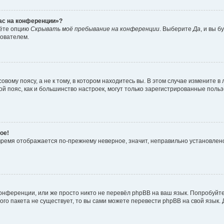
час на конференции»?
дёте опцию
Скрывать моё пребывание на конференции
. Выберите
Да
, и вы 
зователем.
вому поясу, а не к тому, в котором находитесь вы. В этом случае измените в 
овой пояс, как и большинство настроек, могут только зарегистрированные пол
ое!
о время отображается по-прежнему неверное, значит, неправильно установле
онференции, или же просто никто не перевёл phpBB на ваш язык. Попробуйт
вого пакета не существует, то вы сами можете перевести phpBB на свой язы