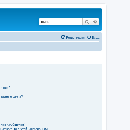
Поиск
Расширенный по
Регистрация
Вход
 в них?
 разные цвета?
чные сообщения!
 от кого-то с этой конференции!