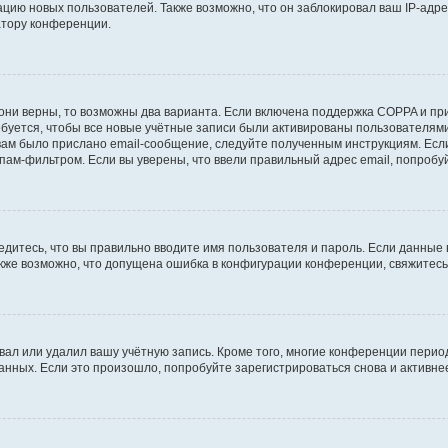
ию новых пользователей. Также возможно, что он заблокировал ваш IP-адре
атору конференции.
они верны, то возможны два варианта. Если включена поддержка COPPA и при 
уется, чтобы все новые учётные записи были активированы пользователями
ам было прислано email-сообщение, следуйте полученным инструкциям. Если
пам-фильтром. Если вы уверены, что ввели правильный адрес email, попробу
едитесь, что вы правильно вводите имя пользователя и пароль. Если данные
Также возможно, что допущена ошибка в конфигурации конференции, свяжитес
вал или удалил вашу учётную запись. Кроме того, многие конференции перио
ных. Если это произошло, попробуйте зарегистрироваться снова и активнее 