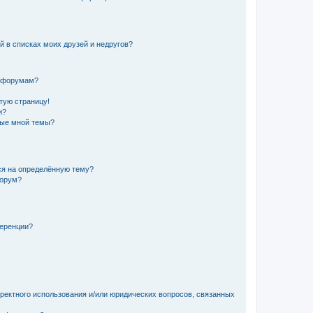
й в списках моих друзей и недругов?
и форумам?
стую страницу!
и?
ные мной темы?
ься на определённую тему?
форум?
ференции?
рректного использования и/или юридических вопросов, связанных