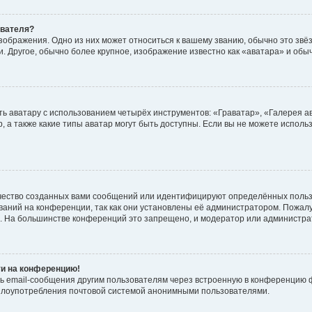
ователя?
зображения. Одно из них может относиться к вашему званию, обычно это звёзд
. Другое, обычно более крупное, изображение известно как «аватара» и обы
ь аватару с использованием четырёх инструментов: «Граватар», «Галерея а
, а также какие типы аватар могут быть доступны. Если вы не можете испол
чество созданных вами сообщений или идентифицируют определённых польз
аний на конференции, так как они установлены её администратором. Пожал
е. На большинстве конференций это запрещено, и модератор или администра
ти на конференцию!
ь email-сообщения другим пользователям через встроенную в конференцию ф
ь злоупотребления почтовой системой анонимными пользователями.