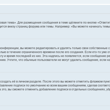
овая тема». Для размещения сообщения в теме щёлкните по кнопке «Ответит
ится внизу страниц форума или темы. Например: «Вы можете начинать темы»
конференции, вы можете редактировать и удалять только свои собственные 
ько в течение ограниченного времени после его создания. Если кто-то уже 
дату и время последней из них. Эта надпись не появляется, если сообщение 
ию. Учтите, что обычные пользователи не могут удалить сообщение, если на 
создать её в личном разделе. После этого вы можете отметить флажком пун
обавление подписи по умолчанию ко всем вашим сообщениям, сделав соотве
а это, вы сможете отменить добавление подписи в отдельных сообщениях, у