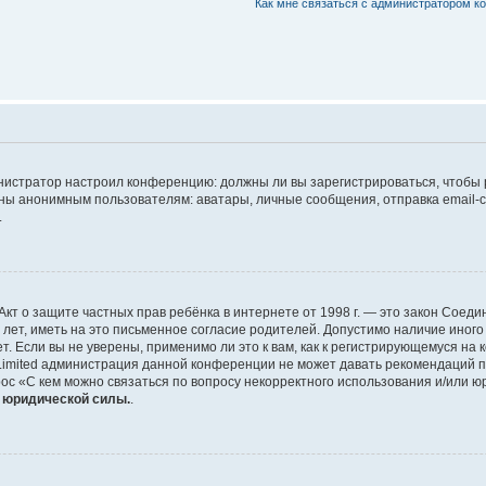
Как мне связаться с администратором 
дминистратор настроил конференцию: должны ли вы зарегистрироваться, чтобы
 анонимным пользователям: аватары, личные сообщения, отправка email-сооб
.
 или Акт о защите частных прав ребёнка в интернете от 1998 г. — это закон Со
т, иметь на это письменное согласие родителей. Допустимо наличие иного
 Если вы не уверены, применимо ли это к вам, как к регистрирующемуся на 
Limited администрация данной конференции не может давать рекомендаций 
ос «С кем можно связаться по вопросу некорректного использования и/или ю
т юридической силы.
.