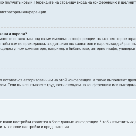
егко получить новый. Перейдите на страницу входа на конференцию и щёлкни
инистратором конференции.
мени и пароля?
сможете оставаться под своим именем на конференции только некоторое огран
 чтобы вам не приходилось вводить имя пользователя и пароль каждый раз, 
щедоступном компьютере, например в библиотеке, интернет-кафе, университе
ам оставаться авторизованным на этой конференции, а также выполняют друг
ом. Если вы испытываете трудности с входом на конференцию или выходом с
е ваши настройки хранятся в базе данных конференции. Чтобы изменить их,
ить все свои настройки и предпочтения.