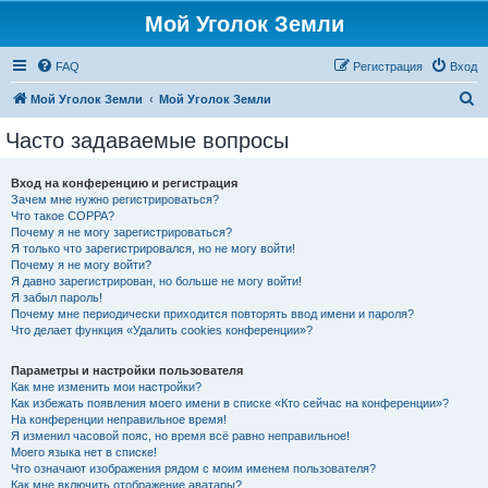
Мой Уголок Земли
FAQ
Регистрация
Вход
П
Мой Уголок Земли
Мой Уголок Земли
о
Часто задаваемые вопросы
и
с
Вход на конференцию и регистрация
Зачем мне нужно регистрироваться?
к
Что такое COPPA?
Почему я не могу зарегистрироваться?
Я только что зарегистрировался, но не могу войти!
Почему я не могу войти?
Я давно зарегистрирован, но больше не могу войти!
Я забыл пароль!
Почему мне периодически приходится повторять ввод имени и пароля?
Что делает функция «Удалить cookies конференции»?
Параметры и настройки пользователя
Как мне изменить мои настройки?
Как избежать появления моего имени в списке «Кто сейчас на конференции»?
На конференции неправильное время!
Я изменил часовой пояс, но время всё равно неправильное!
Моего языка нет в списке!
Что означают изображения рядом с моим именем пользователя?
Как мне включить отображение аватары?