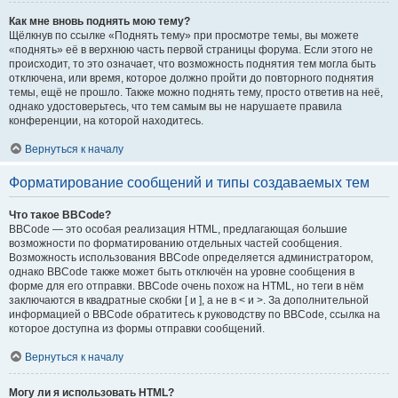
Как мне вновь поднять мою тему?
Щёлкнув по ссылке «Поднять тему» при просмотре темы, вы можете
«поднять» её в верхнюю часть первой страницы форума. Если этого не
происходит, то это означает, что возможность поднятия тем могла быть
отключена, или время, которое должно пройти до повторного поднятия
темы, ещё не прошло. Также можно поднять тему, просто ответив на неё,
однако удостоверьтесь, что тем самым вы не нарушаете правила
конференции, на которой находитесь.
Вернуться к началу
Форматирование сообщений и типы создаваемых тем
Что такое BBCode?
BBCode — это особая реализация HTML, предлагающая большие
возможности по форматированию отдельных частей сообщения.
Возможность использования BBCode определяется администратором,
однако BBCode также может быть отключён на уровне сообщения в
форме для его отправки. BBCode очень похож на HTML, но теги в нём
заключаются в квадратные скобки [ и ], а не в < и >. За дополнительной
информацией о BBCode обратитесь к руководству по BBCode, ссылка на
которое доступна из формы отправки сообщений.
Вернуться к началу
Могу ли я использовать HTML?