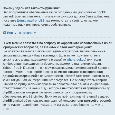
Почему здесь нет такой-то функции?
Это программное обеспечение было создано и лицензировано phpBB
Limited. Если вы считаете, что какая-то функция должна быть добавлена,
посетите
Центр идей phpBB
, где можно отдать свой голос за уже
поданные идеи или предложить собственные.
Вернуться к началу
С кем можно связаться по вопросу некорректного использования и/или
юридических вопросов, связанных с этой конференцией?
Вы можете связаться с любым из администраторов, перечисленных в
списке на странице «Наша команда». Если вы не получили ответа,
свяжитесь с владельцем домена (сделайте
whois lookup
) или, если
конференция находится на бесплатном домене (например, chat.ru,
Yahoo!, free.fr, f2s.com и т. п.), с руководством или техподдержкой данного
домена. Учтите, что phpBB Limited
не имеет никакого контроля над
данной конференцией
и не может нести никакой ответственности за то,
кем и как данная конференция используется. Не обращайтесь к phpBB
Limited по юридическим вопросам (о приостановке работы конференции,
ответственности за неё и т. д.), которые
не относятся напрямую
к сайту
phpBB.com или которые частично относятся к программному
обеспечению phpBB Limited. Если же вы всё-таки пошлёте email в адрес
phpBB Limited об использовании данной конференции
третьей стороной
,
то не ждите подробного письма, или вы можете вообще не получить
ответа.