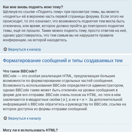
Как мне вновь поднять мою тему?
Щёлкнув по ссылке «Поднять тему» при просмотре темы, вы можете
«поднять» её в верхнюю часть первой страницы форума. Если этого не
происходит, то это означает, что возможность поднятия тем могла быть
отключена, или время, которое должно пройти до повторного поднятия
темы, ещё не прошло. Также можно поднять тему, просто ответив на неё,
однако удостоверьтесь, что тем самым вы не нарушаете правила
конференции, на которой находитесь.
Вернуться к началу
Форматирование сообщений и типы создаваемых тем
Что такое BBCode?
BBCode — это особая реализация HTML, предлагающая большие
возможности по форматированию отдельных частей сообщения.
Возможность использования BBCode определяется администратором,
однако BBCode также может быть отключён на уровне сообщения в
форме для его отправки. BBCode очень похож на HTML, но теги в нём
заключаются в квадратные скобки [ и ], а не в < и >. За дополнительной
информацией о BBCode обратитесь к руководству по BBCode, ссылка на
которое доступна из формы отправки сообщений.
Вернуться к началу
Могу ли я использовать HTML?