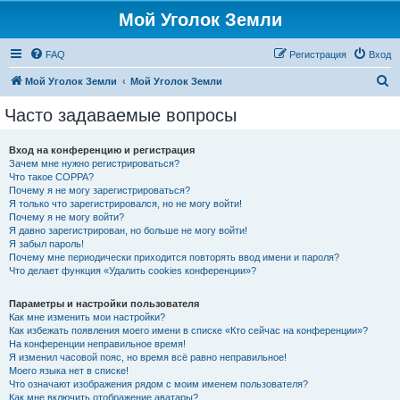
Мой Уголок Земли
FAQ
Регистрация
Вход
П
Мой Уголок Земли
Мой Уголок Земли
о
Часто задаваемые вопросы
и
с
Вход на конференцию и регистрация
Зачем мне нужно регистрироваться?
к
Что такое COPPA?
Почему я не могу зарегистрироваться?
Я только что зарегистрировался, но не могу войти!
Почему я не могу войти?
Я давно зарегистрирован, но больше не могу войти!
Я забыл пароль!
Почему мне периодически приходится повторять ввод имени и пароля?
Что делает функция «Удалить cookies конференции»?
Параметры и настройки пользователя
Как мне изменить мои настройки?
Как избежать появления моего имени в списке «Кто сейчас на конференции»?
На конференции неправильное время!
Я изменил часовой пояс, но время всё равно неправильное!
Моего языка нет в списке!
Что означают изображения рядом с моим именем пользователя?
Как мне включить отображение аватары?