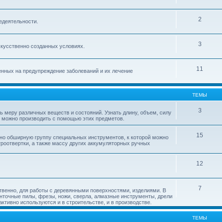
2
недеятельности.
3
кусственно созданных условиях.
11
енных на предупреждение заболеваний и их лечение
ТЕМЫ
3
ь меру различных веществ и состояний. Узнать длину, объем, силу
я можно производить с помощью этих предметов.
15
но обширную группу специальных инструментов, к которой можно
троотвертки, а также массу других аккумуляторных ручных
12
7
твенно, для работы с деревянными поверхностями, изделиями. В
енточные пилы, фрезы, ножи, сверла, алмазные инструменты, дрели
тивно используются и в строительстве, и в производстве.
ТЕМЫ