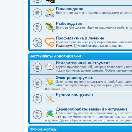
Пчеловодство
Всё, что связано с пчёлами и продуктами их жиз
Рыбоводство
Все о рыбоводстве. Идеи выращивания рыбы в ис
Профилактика и лечение
Комплекс различного рода мероприятий, направл
Подфорум:
Антибактериальные средства
ИНСТРУМЕНТЫ И ОБОРУДОВАНИЕ
Измерительный инструмент
Группа приспособлений, которые позволяют узнат
тока и получить другие данные. Любые измерени
Электроинструмент
Электроинструмент представляет собой достаточ
отнести перфораторы, шуруповерты, дрели, элек
инструментов.
Ручной инструмент
Деревообрабатывающий инструмент
Группа инструментов, использующихся, соответс
эту группу можно включить дисковые, рамные, л
и другое. Деревообрабатывающие инструменты сегодня ак
ПРОЧИЕ ФОРУМЫ