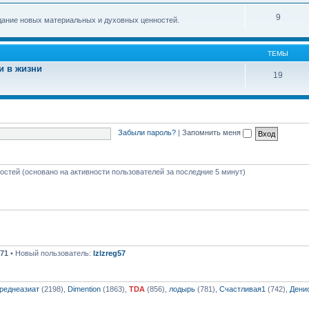
9
здание новых материальных и духовных ценностей.
ТЕМЫ
и в жизни
19
Забыли пароль?
|
Запомнить меня
гостей (основано на активности пользователей за последние 5 минут)
71
• Новый пользователь:
lzlzreg57
реднеазиат
(2198),
Dimention
(1863),
TDA
(856),
лодырь
(781),
Счастливая1
(742),
Дени