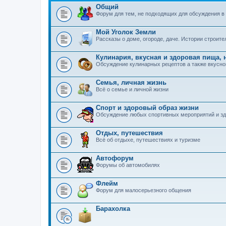
Общий
Форум для тем, не подходящих для обсуждения в
Мой Уголок Земли
Рассказы о доме, огороде, даче. Истории строит
Кулинария, вкусная и здоровая пища, 
Обсуждение кулинарных рецептов а также вкусно
Семья, личная жизнь
Всё о семье и личной жизни
Спорт и здоровый образ жизни
Обсуждение любых спортивных мероприятий и зд
Отдых, путешествия
Всё об отдыхе, путешествиях и туризме
Автофорум
Форумы об автомобилях
Флейм
Форум для малосерьезного общения
Барахолка