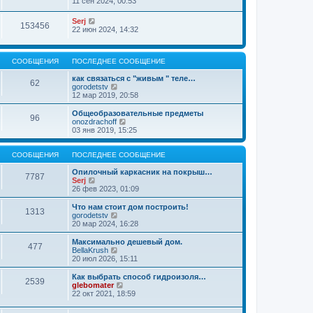
11 сен 2024, 00:53
Serj
153456
22 июн 2024, 14:32
СООБЩЕНИЯ
ПОСЛЕДНЕЕ СООБЩЕНИЕ
как связаться с "живым " теле…
62
П
gorodetstv
е
12 мар 2019, 20:58
р
е
Общеобразовательные предметы
96
й
П
onozdrachoff
т
е
03 янв 2019, 15:25
и
р
к
е
п
й
СООБЩЕНИЯ
ПОСЛЕДНЕЕ СООБЩЕНИЕ
о
т
с
и
Опилочный каркасник на покрыш…
7787
л
П
к
Serj
е
е
п
26 фев 2023, 01:09
д
р
о
н
е
с
Что нам стоит дом построить!
1313
е
й
л
П
gorodetstv
м
т
е
е
20 мар 2024, 16:28
у
и
д
р
с
к
н
е
Максимально дешевый дом.
о
477
п
е
й
П
BellaKrush
о
о
м
т
е
20 июл 2026, 15:11
б
с
у
и
р
щ
л
с
к
е
Как выбрать способ гидроизоля…
е
е
о
2539
п
й
П
glebomater
н
д
о
о
т
е
22 окт 2021, 18:59
и
н
б
с
и
р
ю
е
щ
л
к
е