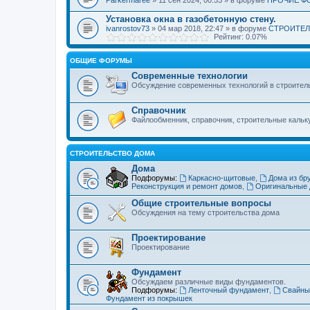
Установка окна в газобетонную стену.
ivanrostov73
» 04 мар 2018, 22:47 » в форуме
СТРОИТЕЛ
Рейтинг: 0.07%
ОБЩИЕ ФОРУМЫ
Современные технологии
Обсуждение современных технологий в строител
Справочник
Файлообменник, справочник, строительные кальк
СТРОИТЕЛЬСТВО ДОМА
Дома
Подфорумы:
Каркасно-щитовые
,
Дома из бр
Реконструкция и ремонт домов
,
Оригинальные
Общие строительные вопросы
Обсуждения на тему строительства дома
Проектирование
Проектирование
Фундамент
Обсуждаем различные виды фундаментов.
Подфорумы:
Ленточный фундамент
,
Свайны
Фундамент из покрышек