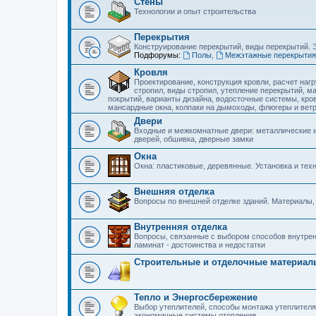
Стены
Технологии и опыт строительства
Перекрытия
Конструирование перекрытий, виды перекрытий. 
Подфорумы:
Полы
,
Межэтажные перекрытия
Кровля
Проектирование, конструкция кровли, расчет наг
стропил, виды стропил, утепление перекрытий, м
покрытий, варианты дизайна, водосточные системы, кро
мансардные окна, колпаки на дымоходы, флюгеры и ветр
Двери
Входные и межкомнатные двери: металлические и
дверей, обшивка, дверные замки
Окна
Окна: пластиковые, деревянные. Установка и тех
Внешняя отделка
Вопросы по внешней отделке зданий. Материалы,
Внутренняя отделка
Вопросы, связанные с выбором способов внутренн
ламинат - достоинства и недостатки
Строительные и отделочные материал
Тепло и Энергосбережение
Выбор утеплителей, способы монтажа утеплителя
экономичные системы отопления