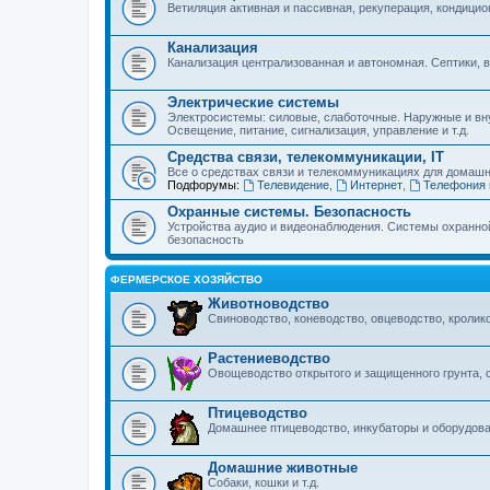
Ветиляция активная и пассивная, рекуперация, кондицио
Канализация
Канализация централизованная и автономная. Септики, 
Электрические системы
Электросистемы: силовые, слаботочные. Наружные и вну
Освещение, питание, сигнализация, управление и т.д.
Средства связи, телекоммуникации, IT
Все о средствах связи и телекоммуникациях для домашн
Подфорумы:
Телевидение
,
Интернет
,
Телефония 
Охранные системы. Безопасность
Устройства аудио и видеонаблюдения. Системы охранно
безопасность
ФЕРМЕРСКОЕ ХОЗЯЙСТВО
Животноводство
Свиноводство, коневодство, овцеводство, кролико
Растениеводство
Овощеводство открытого и защищенного грунта, 
Птицеводство
Домашнее птицеводство, инкубаторы и оборудован
Домашние животные
Собаки, кошки и т.д.