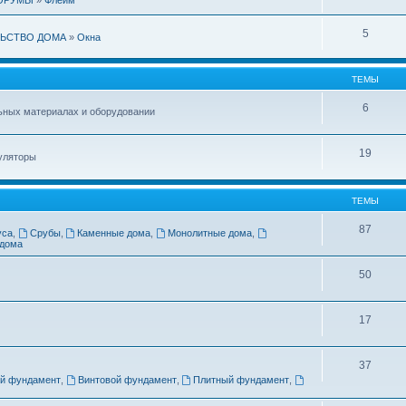
5
ЬСТВО ДОМА
»
Окна
ТЕМЫ
6
ьных материалах и оборудовании
19
уляторы
ТЕМЫ
87
уса
,
Срубы
,
Каменные дома
,
Монолитные дома
,
 дома
50
17
37
й фундамент
,
Винтовой фундамент
,
Плитный фундамент
,