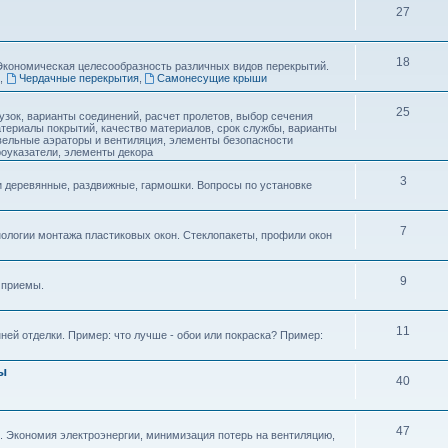
27
18
Экономическая целесообразность различных видов перекрытий.
,
Чердачные перекрытия
,
Самонесущие крыши
25
рузок, варианты соединений, расчет пролетов, выбор сечения
атериалы покрытий, качество материалов, срок службы, варианты
вельные аэраторы и вентиляция, элементы безопасности
оуказатели, элементы декора
3
 деревянные, раздвижные, гармошки. Вопросы по установке
7
нологии монтажа пластиковых окон. Стеклопакеты, профили окон
9
 приемы.
11
ей отделки. Пример: что лучше - обои или покраска? Пример:
ы
40
47
. Экономия электроэнергии, минимизация потерь на вентиляцию,