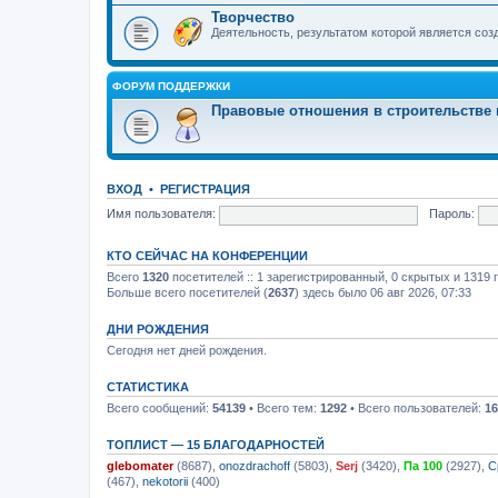
Творчество
Деятельность, результатом которой является со
ФОРУМ ПОДДЕРЖКИ
Правовые отношения в строительстве 
ВХОД
•
РЕГИСТРАЦИЯ
Имя пользователя:
Пароль:
КТО СЕЙЧАС НА КОНФЕРЕНЦИИ
Всего
1320
посетителей :: 1 зарегистрированный, 0 скрытых и 1319 
Больше всего посетителей (
2637
) здесь было 06 авг 2026, 07:33
ДНИ РОЖДЕНИЯ
Сегодня нет дней рождения.
СТАТИСТИКА
Всего сообщений:
54139
• Всего тем:
1292
• Всего пользователей:
16
ТОПЛИСТ — 15 БЛАГОДАРНОСТЕЙ
glebomater
(8687),
onozdrachoff
(5803),
Serj
(3420),
Па 100
(2927),
С
(467),
nekotorii
(400)