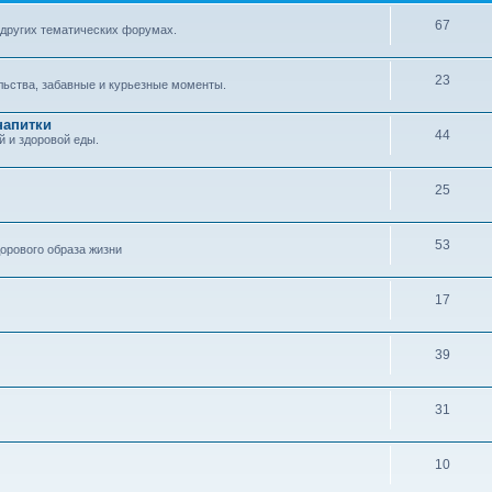
67
 других тематических форумах.
23
ельства, забавные и курьезные моменты.
напитки
44
й и здоровой еды.
25
53
орового образа жизни
17
39
31
10