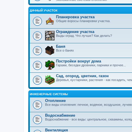
ДАЧНЫЙ УЧАСТОК
Планировка участка
Общие воросы планировки участка.
Ограждение участка
Выды оград. Что лучше? Как делать?
Баня
Все о банях
Постройки вокруг дома
Гаражи, беседки дровники, парники и прочее...
Сад, огород, цветник, газон
Деревья, кустарники, растения - как посадить, ч
ИНЖЕНЕРНЫЕ СИСТЕМЫ
Отопление
Все виды отопления: печное, водяное, воздушное, лучев
Водоснабжение
Водоснабжение - все виды: центральное, скважины, коло
Вентиляция