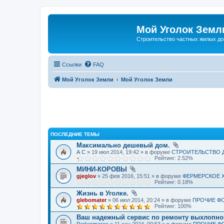
Мой Уголок Земл
Cтроительство частных жилых д
Ссылки
FAQ
Мой Уголок Земли
Мой Уголок Земли
ПОСЛЕДНИЕ ТЕМЫ
Максимально дешевый дом.
А С
» 19 июл 2014, 19:42 » в форуме
СТРОИТЕЛЬСТВО 
Рейтинг: 2.52%
МИНИ-КОРОВЫ
gjeglov
» 25 фев 2016, 15:51 » в форуме
ФЕРМЕРСКОЕ 
Рейтинг: 0.18%
Жизнь в Уголке.
glebomater
» 06 июл 2014, 20:24 » в форуме
ПРОЧИЕ Ф
Рейтинг: 100%
Ваш надежный сервис по ремонту выхлопно
Parkermaree
» 11 сен 2024, 00:53 » в форуме
ПРОЧИЕ Ф