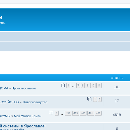
и
омов
ОТВЕТЫ
1
7
8
9
10
11
…
101
ДОМА
»
Проектирование
1
2
17
ХОЗЯЙСТВО
»
Животноводство
1
458
459
460
461
462
…
4619
ОРУМЫ
»
Мой Уголок Земли
й системы в Ярославле!
0
ОРУМЫ
»
Флейм