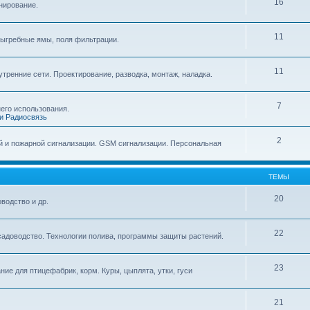
16
нирование.
11
выгребные ямы, поля фильтрации.
11
тренние сети. Проектирование, разводка, монтаж, наладка.
7
его использования.
и Радиосвязь
2
й и пожарной сигнализации. GSM сигнализации. Персональная
ТЕМЫ
20
водство и др.
22
садоводство. Технологии полива, программы защиты растений.
23
ие для птицефабрик, корм. Куры, цыплята, утки, гуси
21