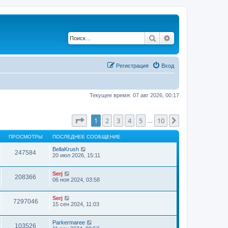
Поиск
Расширенный по
Регистрация
Вход
Текущее время: 07 авг 2026, 00:17
Страница
1
из
10
1
2
3
4
5
10
След.
…
ПРОСМОТРЫ
ПОСЛЕДНЕЕ СООБЩЕНИЕ
BellaKrush
247584
20 июл 2026, 15:11
Serj
208366
06 ноя 2024, 03:58
Serj
7297046
15 сен 2024, 11:03
Parkermaree
103526