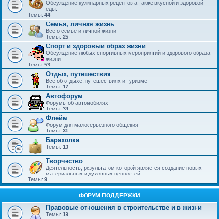
Обсуждение кулинарных рецептов а также вкусной и здоровой
еды.
Темы:
44
Семья, личная жизнь
Всё о семье и личной жизни
Темы:
25
Спорт и здоровый образ жизни
Обсуждение любых спортивных мероприятий и здорового образа
жизни
Темы:
53
Отдых, путешествия
Всё об отдыхе, путешествиях и туризме
Темы:
17
Автофорум
Форумы об автомобилях
Темы:
39
Флейм
Форум для малосерьезного общения
Темы:
31
Барахолка
Темы:
10
Творчество
Деятельность, результатом которой является создание новых
материальных и духовных ценностей.
Темы:
9
ФОРУМ ПОДДЕРЖКИ
Правовые отношения в строительстве и в жизни
Темы:
19