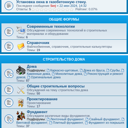
Установка окна в газобетонную стену.
Последнее сообщение
Serj
«
22 июн 2024, 14:32
Ответы:
5
Рейтинг: 0.07%
ОБЩИЕ ФОРУМЫ
Современные технологии
Обсуждение современных технологий в строительных
материалах и оборудовании
Темы:
6
Справочник
Файлообменник, справочник, строительные калькуляторы
Темы:
19
СТРОИТЕЛЬСТВО ДОМА
Дома
Подфорумы:
Каркасно-щитовые
,
Дома из бруса
,
Срубы
,
Каменные дома
,
Монолитные дома
,
Реконструкция и ремонт
домов
,
Оригинальные дома
Темы:
87
Общие строительные вопросы
Обсуждения на тему строительства дома
Темы:
50
Проектирование
Проектирование
Темы:
17
Фундамент
Обсуждаем различные виды фундаментов.
Подфорумы:
Ленточный фундамент
,
Свайный фундамент
,
Винтовой фундамент
,
Плитный фундамент
,
Фундамент из покрышек
Темы:
37