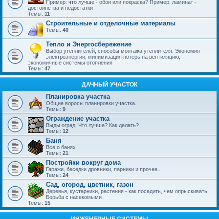
Пример: что лучше - обои или покраска? Пример: ламинат -
достоинства и недостатки
Темы:
11
Строительные и отделочные материалы
Темы:
40
Тепло и Энергосбережение
Выбор утеплителей, способы монтажа утеплителя. Экономия
электроэнергии, минимизация потерь на вентиляцию,
экономичные системы отопления
Темы:
47
ДАЧНЫЙ УЧАСТОК
Планировка участка
Общие воросы планировки участка.
Темы:
9
Ограждение участка
Выды оград. Что лучше? Как делать?
Темы:
12
Баня
Все о банях
Темы:
21
Постройки вокруг дома
Гаражи, беседки дровники, парники и прочее...
Темы:
24
Сад, огород, цветник, газон
Деревья, кустарники, растения - как посадить, чем опрыскивать.
Борьба с насекомыми
Темы:
15