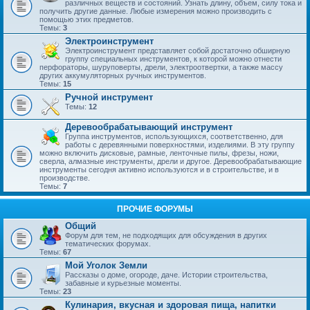
различных веществ и состояний. Узнать длину, объем, силу тока и
получить другие данные. Любые измерения можно производить с
помощью этих предметов.
Темы:
3
Электроинструмент
Электроинструмент представляет собой достаточно обширную
группу специальных инструментов, к которой можно отнести
перфораторы, шуруповерты, дрели, электроотвертки, а также массу
других аккумуляторных ручных инструментов.
Темы:
15
Ручной инструмент
Темы:
12
Деревообрабатывающий инструмент
Группа инструментов, использующихся, соответственно, для
работы с деревянными поверхностями, изделиями. В эту группу
можно включить дисковые, рамные, ленточные пилы, фрезы, ножи,
сверла, алмазные инструменты, дрели и другое. Деревообрабатывающие
инструменты сегодня активно используются и в строительстве, и в
производстве.
Темы:
7
ПРОЧИЕ ФОРУМЫ
Общий
Форум для тем, не подходящих для обсуждения в других
тематических форумах.
Темы:
67
Мой Уголок Земли
Рассказы о доме, огороде, даче. Истории строительства,
забавные и курьезные моменты.
Темы:
23
Кулинария, вкусная и здоровая пища, напитки