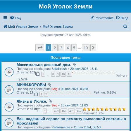
Мой Уголок Земли
FAQ
Регистрация
Вход
П
Мой Уголок Земли
Мой Уголок Земли
о
Текущее время: 07 авг 2026, 09:40
и
Страница
1
из
10
1
2
3
4
5
10
След.
с
…
к
Последние темы
Максимально дешевый дом.
Последнее сообщение
BellaKrush
«
20 июл 2026, 15:11
Ответы:
101
1
8
9
10
11
…
Рейтинг
: 2.52%
МИНИ-КОРОВЫ
Последнее сообщение
Serj
«
06 ноя 2024, 03:58
Ответы:
17
Рейтинг: 0.18%
1
2
Жизнь в Уголке.
Последнее сообщение
Serj
«
15 сен 2024, 11:03
Ответы:
4619
1
459
460
461
462
…
Рейтинг: 100%
Ваш надежный сервис по ремонту выхлопной системы в
Ярославле!
Последнее сообщение
Parkermaree
«
11 сен 2024, 00:53