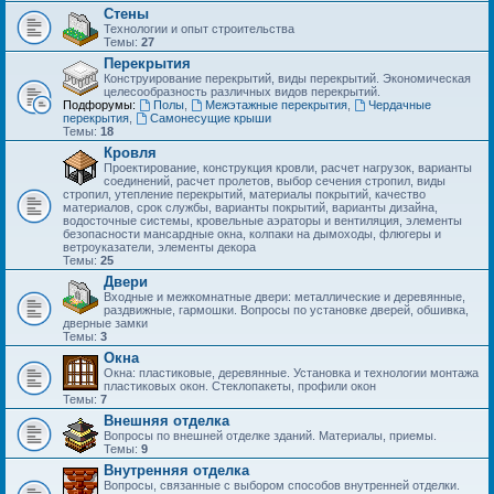
Стены
Технологии и опыт строительства
Темы:
27
Перекрытия
Конструирование перекрытий, виды перекрытий. Экономическая
целесообразность различных видов перекрытий.
Подфорумы:
Полы
,
Межэтажные перекрытия
,
Чердачные
перекрытия
,
Самонесущие крыши
Темы:
18
Кровля
Проектирование, конструкция кровли, расчет нагрузок, варианты
соединений, расчет пролетов, выбор сечения стропил, виды
стропил, утепление перекрытий, материалы покрытий, качество
материалов, срок службы, варианты покрытий, варианты дизайна,
водосточные системы, кровельные аэраторы и вентиляция, элементы
безопасности мансардные окна, колпаки на дымоходы, флюгеры и
ветроуказатели, элементы декора
Темы:
25
Двери
Входные и межкомнатные двери: металлические и деревянные,
раздвижные, гармошки. Вопросы по установке дверей, обшивка,
дверные замки
Темы:
3
Окна
Окна: пластиковые, деревянные. Установка и технологии монтажа
пластиковых окон. Стеклопакеты, профили окон
Темы:
7
Внешняя отделка
Вопросы по внешней отделке зданий. Материалы, приемы.
Темы:
9
Внутренняя отделка
Вопросы, связанные с выбором способов внутренней отделки.