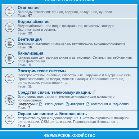
ИНЖЕНЕРНЫЕ СИСТЕМЫ
Отопление
Все виды отопления: печное, водяное, воздушное, лучевое
Темы:
67
Водоснабжение
Водоснабжение - все виды: центральное, скважины, колодец.
Эксплуатация и ремонт.
Темы:
22
Вентиляция
Ветиляция активная и пассивная, рекуперация, кондиционирование.
Темы:
16
Канализация
Канализация централизованная и автономная. Септики, выгребные ямы,
поля фильтрации.
Темы:
11
Электрические системы
Электросистемы: силовые, слаботочные. Наружные и внутренние сети.
Проектирование, разводка, монтаж, наладка. Освещение, питание,
сигнализация, управление и т.д.
Темы:
11
Средства связи, телекоммуникации, IT
Все о средствах связи и телекоммуникациях для домашнего
использования.
Подфорумы:
Телевидение
,
Интернет
,
Телефония и Радиосвязь
Темы:
7
Охранные системы. Безопасность
Устройства аудио и видеонаблюдения. Системы охранной и пожарной
сигнализации. GSM сигнализации. Персональная безопасность
Темы:
2
ФЕРМЕРСКОЕ ХОЗЯЙСТВО