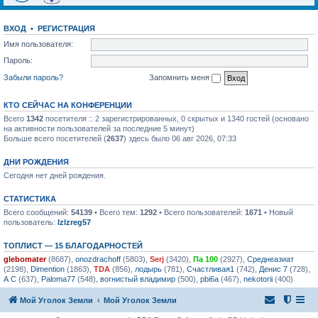
ВХОД
•
РЕГИСТРАЦИЯ
Имя пользователя:
Пароль:
Забыли пароль?
Запомнить меня
КТО СЕЙЧАС НА КОНФЕРЕНЦИИ
Всего
1342
посетителя :: 2 зарегистрированных, 0 скрытых и 1340 гостей (основано
на активности пользователей за последние 5 минут)
Больше всего посетителей (
2637
) здесь было 06 авг 2026, 07:33
ДНИ РОЖДЕНИЯ
Сегодня нет дней рождения.
СТАТИСТИКА
Всего сообщений:
54139
• Всего тем:
1292
• Всего пользователей:
1671
• Новый
пользователь:
lzlzreg57
ТОПЛИСТ — 15 БЛАГОДАРНОСТЕЙ
glebomater
(8687),
onozdrachoff
(5803),
Serj
(3420),
Па 100
(2927),
Среднеазиат
(2198),
Dimention
(1863),
TDA
(856),
лодырь
(781),
Счастливая1
(742),
Денис 7
(728),
А С
(637),
Paloma77
(548),
вогнистый владимир
(500),
pbi6a
(467),
nekotorii
(400)
Мой Уголок Земли
Мой Уголок Земли