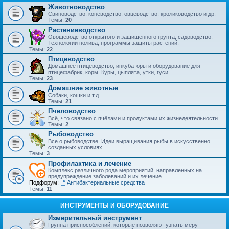
Животноводство
Свиноводство, коневодство, овцеводство, кролиководство и др.
Темы:
20
Растениеводство
Овощеводство открытого и защищенного грунта, садоводство.
Технологии полива, программы защиты растений.
Темы:
22
Птицеводство
Домашнее птицеводство, инкубаторы и оборудование для
птицефабрик, корм. Куры, цыплята, утки, гуси
Темы:
23
Домашние животные
Собаки, кошки и т.д.
Темы:
21
Пчеловодство
Всё, что связано с пчёлами и продуктами их жизнедеятельности.
Темы:
2
Рыбоводство
Все о рыбоводстве. Идеи выращивания рыбы в искусственно
созданных условиях.
Темы:
3
Профилактика и лечение
Комплекс различного рода мероприятий, направленных на
предупреждение заболеваний и их лечение
Подфорум:
Антибактериальные средства
Темы:
11
ИНСТРУМЕНТЫ И ОБОРУДОВАНИЕ
Измерительный инструмент
Группа приспособлений, которые позволяют узнать меру