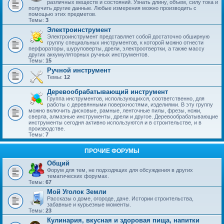
различных веществ и состояний. Узнать длину, объем, силу тока и
получить другие данные. Любые измерения можно производить с
помощью этих предметов.
Темы:
3
Электроинструмент
Электроинструмент представляет собой достаточно обширную
группу специальных инструментов, к которой можно отнести
перфораторы, шуруповерты, дрели, электроотвертки, а также массу
других аккумуляторных ручных инструментов.
Темы:
15
Ручной инструмент
Темы:
12
Деревообрабатывающий инструмент
Группа инструментов, использующихся, соответственно, для
работы с деревянными поверхностями, изделиями. В эту группу
можно включить дисковые, рамные, ленточные пилы, фрезы, ножи,
сверла, алмазные инструменты, дрели и другое. Деревообрабатывающие
инструменты сегодня активно используются и в строительстве, и в
производстве.
Темы:
7
ПРОЧИЕ ФОРУМЫ
Общий
Форум для тем, не подходящих для обсуждения в других
тематических форумах.
Темы:
67
Мой Уголок Земли
Рассказы о доме, огороде, даче. Истории строительства,
забавные и курьезные моменты.
Темы:
23
Кулинария, вкусная и здоровая пища, напитки