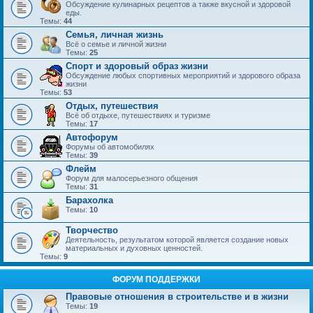
Обсуждение кулинарных рецептов а также вкусной и здоровой
еды.
Темы:
44
Семья, личная жизнь
Всё о семье и личной жизни
Темы:
25
Спорт и здоровый образ жизни
Обсуждение любых спортивных мероприятий и здорового образа
жизни
Темы:
53
Отдых, путешествия
Всё об отдыхе, путешествиях и туризме
Темы:
17
Автофорум
Форумы об автомобилях
Темы:
39
Флейм
Форум для малосерьезного общения
Темы:
31
Барахолка
Темы:
10
Творчество
Деятельность, результатом которой является создание новых
материальных и духовных ценностей.
Темы:
9
ФОРУМ ПОДДЕРЖКИ
Правовые отношения в строительстве и в жизни
Темы:
19