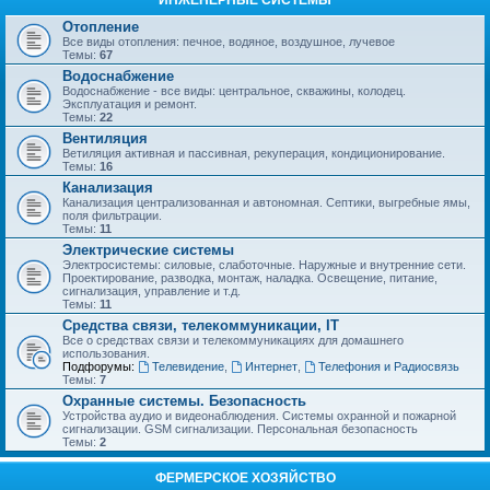
ИНЖЕНЕРНЫЕ СИСТЕМЫ
Отопление
Все виды отопления: печное, водяное, воздушное, лучевое
Темы:
67
Водоснабжение
Водоснабжение - все виды: центральное, скважины, колодец.
Эксплуатация и ремонт.
Темы:
22
Вентиляция
Ветиляция активная и пассивная, рекуперация, кондиционирование.
Темы:
16
Канализация
Канализация централизованная и автономная. Септики, выгребные ямы,
поля фильтрации.
Темы:
11
Электрические системы
Электросистемы: силовые, слаботочные. Наружные и внутренние сети.
Проектирование, разводка, монтаж, наладка. Освещение, питание,
сигнализация, управление и т.д.
Темы:
11
Средства связи, телекоммуникации, IT
Все о средствах связи и телекоммуникациях для домашнего
использования.
Подфорумы:
Телевидение
,
Интернет
,
Телефония и Радиосвязь
Темы:
7
Охранные системы. Безопасность
Устройства аудио и видеонаблюдения. Системы охранной и пожарной
сигнализации. GSM сигнализации. Персональная безопасность
Темы:
2
ФЕРМЕРСКОЕ ХОЗЯЙСТВО