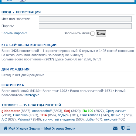
ВХОД
•
РЕГИСТРАЦИЯ
Имя пользователя:
Пароль:
Забыли пароль?
Запомнить меня
КТО СЕЙЧАС НА КОНФЕРЕНЦИИ
Всего
1426
посетителей :: 1 зарегистрированный, 0 скрытых и 1425 гостей (основано
на активности пользователей за последние 5 минут)
Больше всего посетителей (
2637
) здесь было 06 авг 2026, 07:33
ДНИ РОЖДЕНИЯ
Сегодня нет дней рождения.
СТАТИСТИКА
Всего сообщений:
54139
• Всего тем:
1292
• Всего пользователей:
1671
• Новый
пользователь:
lzlzreg57
ТОПЛИСТ — 15 БЛАГОДАРНОСТЕЙ
glebomater
(8687),
onozdrachoff
(5803),
Serj
(3420),
Па 100
(2927),
Среднеазиат
(2198),
Dimention
(1863),
TDA
(856),
лодырь
(781),
Счастливая1
(742),
Денис 7
(728),
А С
(637),
Paloma77
(548),
вогнистый владимир
(500),
pbi6a
(467),
nekotorii
(400)
Мой Уголок Земли
Мой Уголок Земли