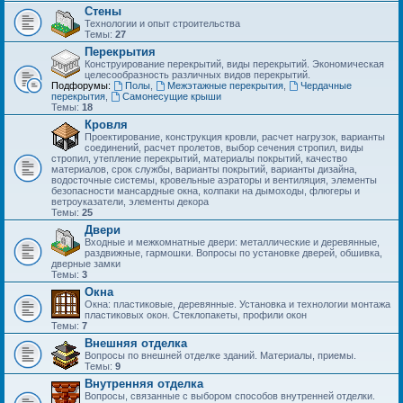
Стены
Технологии и опыт строительства
Темы:
27
Перекрытия
Конструирование перекрытий, виды перекрытий. Экономическая
целесообразность различных видов перекрытий.
Подфорумы:
Полы
,
Межэтажные перекрытия
,
Чердачные
перекрытия
,
Самонесущие крыши
Темы:
18
Кровля
Проектирование, конструкция кровли, расчет нагрузок, варианты
соединений, расчет пролетов, выбор сечения стропил, виды
стропил, утепление перекрытий, материалы покрытий, качество
материалов, срок службы, варианты покрытий, варианты дизайна,
водосточные системы, кровельные аэраторы и вентиляция, элементы
безопасности мансардные окна, колпаки на дымоходы, флюгеры и
ветроуказатели, элементы декора
Темы:
25
Двери
Входные и межкомнатные двери: металлические и деревянные,
раздвижные, гармошки. Вопросы по установке дверей, обшивка,
дверные замки
Темы:
3
Окна
Окна: пластиковые, деревянные. Установка и технологии монтажа
пластиковых окон. Стеклопакеты, профили окон
Темы:
7
Внешняя отделка
Вопросы по внешней отделке зданий. Материалы, приемы.
Темы:
9
Внутренняя отделка
Вопросы, связанные с выбором способов внутренней отделки.