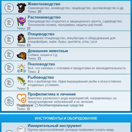
Животноводство
Свиноводство, коневодство, овцеводство, кролиководство и др.
Темы:
20
Растениеводство
Овощеводство открытого и защищенного грунта, садоводство.
Технологии полива, программы защиты растений.
Темы:
22
Птицеводство
Домашнее птицеводство, инкубаторы и оборудование для
птицефабрик, корм. Куры, цыплята, утки, гуси
Темы:
23
Домашние животные
Собаки, кошки и т.д.
Темы:
21
Пчеловодство
Всё, что связано с пчёлами и продуктами их жизнедеятельности.
Темы:
2
Рыбоводство
Все о рыбоводстве. Идеи выращивания рыбы в искусственно
созданных условиях.
Темы:
3
Профилактика и лечение
Комплекс различного рода мероприятий, направленных на
предупреждение заболеваний и их лечение
Подфорум:
Антибактериальные средства
Темы:
11
ИНСТРУМЕНТЫ И ОБОРУДОВАНИЕ
Измерительный инструмент
Группа приспособлений, которые позволяют узнать меру