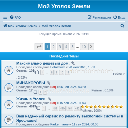
Мой Уголок Земли
FAQ
Регистрация
Вход
П
Мой Уголок Земли
Мой Уголок Земли
о
Текущее время: 06 авг 2026, 23:49
и
Страница
1
из
10
1
2
3
4
5
10
След.
с
…
к
Последние темы
Максимально дешевый дом.
Последнее сообщение
BellaKrush
«
20 июл 2026, 15:11
Ответы:
101
1
8
9
10
11
…
Рейтинг
: 2.52%
МИНИ-КОРОВЫ
Последнее сообщение
Serj
«
06 ноя 2024, 03:58
Ответы:
17
Рейтинг: 0.18%
1
2
Жизнь в Уголке.
Последнее сообщение
Serj
«
15 сен 2024, 11:03
Ответы:
4619
1
459
460
461
462
…
Рейтинг: 100%
Ваш надежный сервис по ремонту выхлопной системы в
Ярославле!
Последнее сообщение
Parkermaree
«
11 сен 2024, 00:53