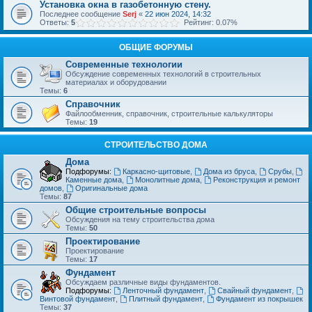
Установка окна в газобетонную стену.
Последнее сообщение
Serj
«
22 июн 2024, 14:32
Ответы:
5
Рейтинг: 0.07%
ОБЩИЕ ФОРУМЫ
Современные технологии
Обсуждение современных технологий в строительных
материалах и оборудовании
Темы:
6
Справочник
Файлообменник, справочник, строительные калькуляторы
Темы:
19
СТРОИТЕЛЬСТВО ДОМА
Дома
Подфорумы:
Каркасно-щитовые
,
Дома из бруса
,
Срубы
,
Каменные дома
,
Монолитные дома
,
Реконструкция и ремонт
домов
,
Оригинальные дома
Темы:
87
Общие строительные вопросы
Обсуждения на тему строительства дома
Темы:
50
Проектирование
Проектирование
Темы:
17
Фундамент
Обсуждаем различные виды фундаментов.
Подфорумы:
Ленточный фундамент
,
Свайный фундамент
,
Винтовой фундамент
,
Плитный фундамент
,
Фундамент из покрышек
Темы:
37