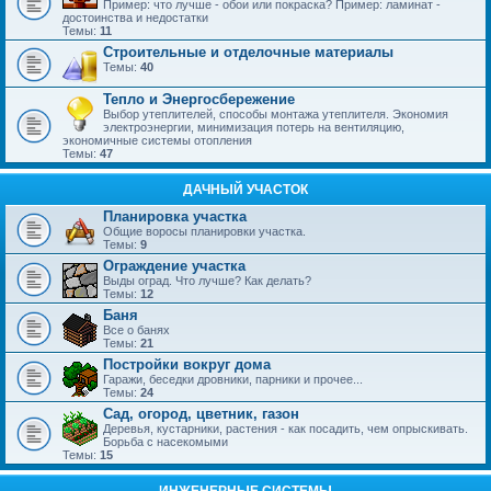
Пример: что лучше - обои или покраска? Пример: ламинат -
достоинства и недостатки
Темы:
11
Строительные и отделочные материалы
Темы:
40
Тепло и Энергосбережение
Выбор утеплителей, способы монтажа утеплителя. Экономия
электроэнергии, минимизация потерь на вентиляцию,
экономичные системы отопления
Темы:
47
ДАЧНЫЙ УЧАСТОК
Планировка участка
Общие воросы планировки участка.
Темы:
9
Ограждение участка
Выды оград. Что лучше? Как делать?
Темы:
12
Баня
Все о банях
Темы:
21
Постройки вокруг дома
Гаражи, беседки дровники, парники и прочее...
Темы:
24
Сад, огород, цветник, газон
Деревья, кустарники, растения - как посадить, чем опрыскивать.
Борьба с насекомыми
Темы:
15