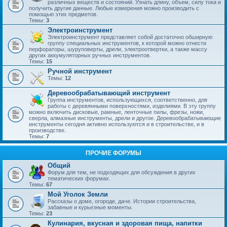
различных веществ и состояний. Узнать длину, объем, силу тока и
получить другие данные. Любые измерения можно производить с
помощью этих предметов.
Темы:
3
Электроинструмент
Электроинструмент представляет собой достаточно обширную
группу специальных инструментов, к которой можно отнести
перфораторы, шуруповерты, дрели, электроотвертки, а также массу
других аккумуляторных ручных инструментов.
Темы:
15
Ручной инструмент
Темы:
12
Деревообрабатывающий инструмент
Группа инструментов, использующихся, соответственно, для
работы с деревянными поверхностями, изделиями. В эту группу
можно включить дисковые, рамные, ленточные пилы, фрезы, ножи,
сверла, алмазные инструменты, дрели и другое. Деревообрабатывающие
инструменты сегодня активно используются и в строительстве, и в
производстве.
Темы:
7
ПРОЧИЕ ФОРУМЫ
Общий
Форум для тем, не подходящих для обсуждения в других
тематических форумах.
Темы:
67
Мой Уголок Земли
Рассказы о доме, огороде, даче. Истории строительства,
забавные и курьезные моменты.
Темы:
23
Кулинария, вкусная и здоровая пища, напитки