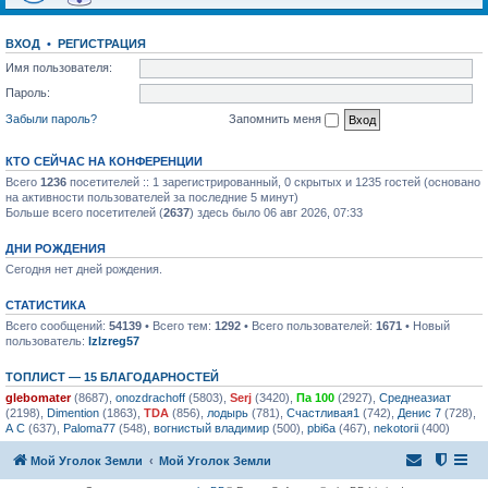
ВХОД
•
РЕГИСТРАЦИЯ
Имя пользователя:
Пароль:
Забыли пароль?
Запомнить меня
КТО СЕЙЧАС НА КОНФЕРЕНЦИИ
Всего
1236
посетителей :: 1 зарегистрированный, 0 скрытых и 1235 гостей (основано
на активности пользователей за последние 5 минут)
Больше всего посетителей (
2637
) здесь было 06 авг 2026, 07:33
ДНИ РОЖДЕНИЯ
Сегодня нет дней рождения.
СТАТИСТИКА
Всего сообщений:
54139
• Всего тем:
1292
• Всего пользователей:
1671
• Новый
пользователь:
lzlzreg57
ТОПЛИСТ — 15 БЛАГОДАРНОСТЕЙ
glebomater
(8687),
onozdrachoff
(5803),
Serj
(3420),
Па 100
(2927),
Среднеазиат
(2198),
Dimention
(1863),
TDA
(856),
лодырь
(781),
Счастливая1
(742),
Денис 7
(728),
А С
(637),
Paloma77
(548),
вогнистый владимир
(500),
pbi6a
(467),
nekotorii
(400)
Мой Уголок Земли
Мой Уголок Земли