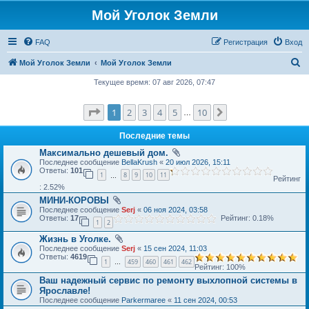
Мой Уголок Земли
FAQ
Регистрация
Вход
П
Мой Уголок Земли
Мой Уголок Земли
о
Текущее время: 07 авг 2026, 07:47
и
Страница
1
из
10
1
2
3
4
5
10
След.
с
…
к
Последние темы
Максимально дешевый дом.
Последнее сообщение
BellaKrush
«
20 июл 2026, 15:11
Ответы:
101
1
8
9
10
11
…
Рейтинг
: 2.52%
МИНИ-КОРОВЫ
Последнее сообщение
Serj
«
06 ноя 2024, 03:58
Ответы:
17
Рейтинг: 0.18%
1
2
Жизнь в Уголке.
Последнее сообщение
Serj
«
15 сен 2024, 11:03
Ответы:
4619
1
459
460
461
462
…
Рейтинг: 100%
Ваш надежный сервис по ремонту выхлопной системы в
Ярославле!
Последнее сообщение
Parkermaree
«
11 сен 2024, 00:53