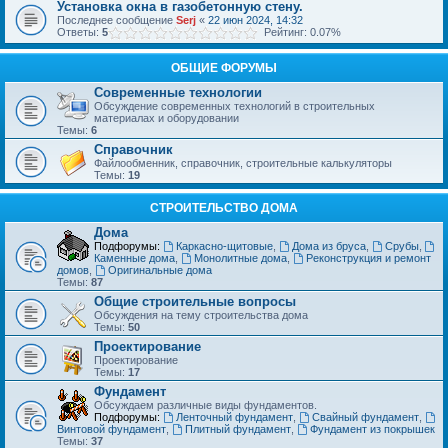
Установка окна в газобетонную стену.
Последнее сообщение
Serj
«
22 июн 2024, 14:32
Ответы:
5
Рейтинг: 0.07%
ОБЩИЕ ФОРУМЫ
Современные технологии
Обсуждение современных технологий в строительных
материалах и оборудовании
Темы:
6
Справочник
Файлообменник, справочник, строительные калькуляторы
Темы:
19
СТРОИТЕЛЬСТВО ДОМА
Дома
Подфорумы:
Каркасно-щитовые
,
Дома из бруса
,
Срубы
,
Каменные дома
,
Монолитные дома
,
Реконструкция и ремонт
домов
,
Оригинальные дома
Темы:
87
Общие строительные вопросы
Обсуждения на тему строительства дома
Темы:
50
Проектирование
Проектирование
Темы:
17
Фундамент
Обсуждаем различные виды фундаментов.
Подфорумы:
Ленточный фундамент
,
Свайный фундамент
,
Винтовой фундамент
,
Плитный фундамент
,
Фундамент из покрышек
Темы:
37