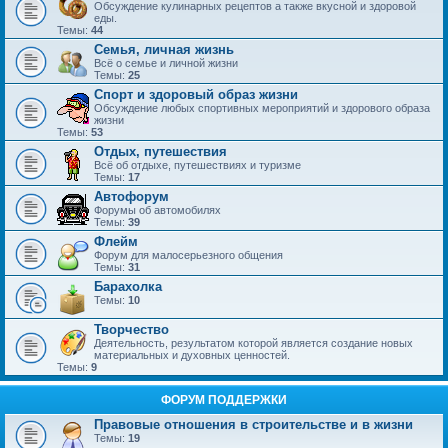
Обсуждение кулинарных рецептов а также вкусной и здоровой
еды.
Темы:
44
Семья, личная жизнь
Всё о семье и личной жизни
Темы:
25
Спорт и здоровый образ жизни
Обсуждение любых спортивных мероприятий и здорового образа
жизни
Темы:
53
Отдых, путешествия
Всё об отдыхе, путешествиях и туризме
Темы:
17
Автофорум
Форумы об автомобилях
Темы:
39
Флейм
Форум для малосерьезного общения
Темы:
31
Барахолка
Темы:
10
Творчество
Деятельность, результатом которой является создание новых
материальных и духовных ценностей.
Темы:
9
ФОРУМ ПОДДЕРЖКИ
Правовые отношения в строительстве и в жизни
Темы:
19