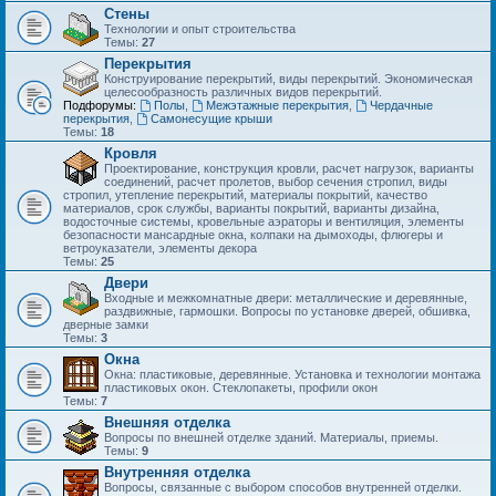
Стены
Технологии и опыт строительства
Темы:
27
Перекрытия
Конструирование перекрытий, виды перекрытий. Экономическая
целесообразность различных видов перекрытий.
Подфорумы:
Полы
,
Межэтажные перекрытия
,
Чердачные
перекрытия
,
Самонесущие крыши
Темы:
18
Кровля
Проектирование, конструкция кровли, расчет нагрузок, варианты
соединений, расчет пролетов, выбор сечения стропил, виды
стропил, утепление перекрытий, материалы покрытий, качество
материалов, срок службы, варианты покрытий, варианты дизайна,
водосточные системы, кровельные аэраторы и вентиляция, элементы
безопасности мансардные окна, колпаки на дымоходы, флюгеры и
ветроуказатели, элементы декора
Темы:
25
Двери
Входные и межкомнатные двери: металлические и деревянные,
раздвижные, гармошки. Вопросы по установке дверей, обшивка,
дверные замки
Темы:
3
Окна
Окна: пластиковые, деревянные. Установка и технологии монтажа
пластиковых окон. Стеклопакеты, профили окон
Темы:
7
Внешняя отделка
Вопросы по внешней отделке зданий. Материалы, приемы.
Темы:
9
Внутренняя отделка
Вопросы, связанные с выбором способов внутренней отделки.