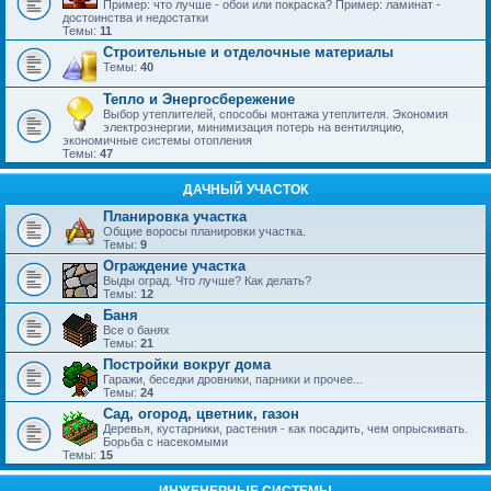
Пример: что лучше - обои или покраска? Пример: ламинат -
достоинства и недостатки
Темы:
11
Строительные и отделочные материалы
Темы:
40
Тепло и Энергосбережение
Выбор утеплителей, способы монтажа утеплителя. Экономия
электроэнергии, минимизация потерь на вентиляцию,
экономичные системы отопления
Темы:
47
ДАЧНЫЙ УЧАСТОК
Планировка участка
Общие воросы планировки участка.
Темы:
9
Ограждение участка
Выды оград. Что лучше? Как делать?
Темы:
12
Баня
Все о банях
Темы:
21
Постройки вокруг дома
Гаражи, беседки дровники, парники и прочее...
Темы:
24
Сад, огород, цветник, газон
Деревья, кустарники, растения - как посадить, чем опрыскивать.
Борьба с насекомыми
Темы:
15