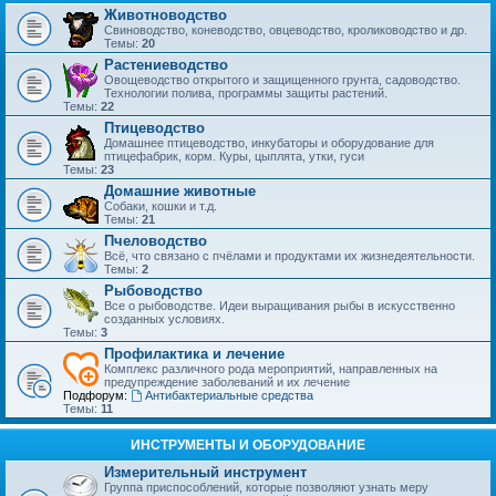
Животноводство
Свиноводство, коневодство, овцеводство, кролиководство и др.
Темы:
20
Растениеводство
Овощеводство открытого и защищенного грунта, садоводство.
Технологии полива, программы защиты растений.
Темы:
22
Птицеводство
Домашнее птицеводство, инкубаторы и оборудование для
птицефабрик, корм. Куры, цыплята, утки, гуси
Темы:
23
Домашние животные
Собаки, кошки и т.д.
Темы:
21
Пчеловодство
Всё, что связано с пчёлами и продуктами их жизнедеятельности.
Темы:
2
Рыбоводство
Все о рыбоводстве. Идеи выращивания рыбы в искусственно
созданных условиях.
Темы:
3
Профилактика и лечение
Комплекс различного рода мероприятий, направленных на
предупреждение заболеваний и их лечение
Подфорум:
Антибактериальные средства
Темы:
11
ИНСТРУМЕНТЫ И ОБОРУДОВАНИЕ
Измерительный инструмент
Группа приспособлений, которые позволяют узнать меру