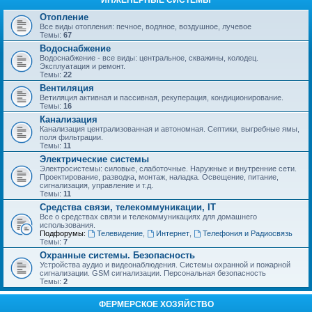
ИНЖЕНЕРНЫЕ СИСТЕМЫ
Отопление
Все виды отопления: печное, водяное, воздушное, лучевое
Темы:
67
Водоснабжение
Водоснабжение - все виды: центральное, скважины, колодец.
Эксплуатация и ремонт.
Темы:
22
Вентиляция
Ветиляция активная и пассивная, рекуперация, кондиционирование.
Темы:
16
Канализация
Канализация централизованная и автономная. Септики, выгребные ямы,
поля фильтрации.
Темы:
11
Электрические системы
Электросистемы: силовые, слаботочные. Наружные и внутренние сети.
Проектирование, разводка, монтаж, наладка. Освещение, питание,
сигнализация, управление и т.д.
Темы:
11
Средства связи, телекоммуникации, IT
Все о средствах связи и телекоммуникациях для домашнего
использования.
Подфорумы:
Телевидение
,
Интернет
,
Телефония и Радиосвязь
Темы:
7
Охранные системы. Безопасность
Устройства аудио и видеонаблюдения. Системы охранной и пожарной
сигнализации. GSM сигнализации. Персональная безопасность
Темы:
2
ФЕРМЕРСКОЕ ХОЗЯЙСТВО