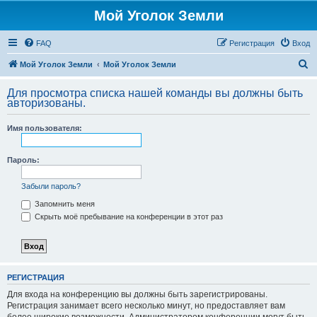
Мой Уголок Земли
FAQ
Регистрация
Вход
П
Мой Уголок Земли
Мой Уголок Земли
о
Для просмотра списка нашей команды вы должны быть
и
авторизованы.
с
Имя пользователя:
к
Пароль:
Забыли пароль?
Запомнить меня
Скрыть моё пребывание на конференции в этот раз
РЕГИСТРАЦИЯ
Для входа на конференцию вы должны быть зарегистрированы.
Регистрация занимает всего несколько минут, но предоставляет вам
более широкие возможности. Администратором конференции могут быть