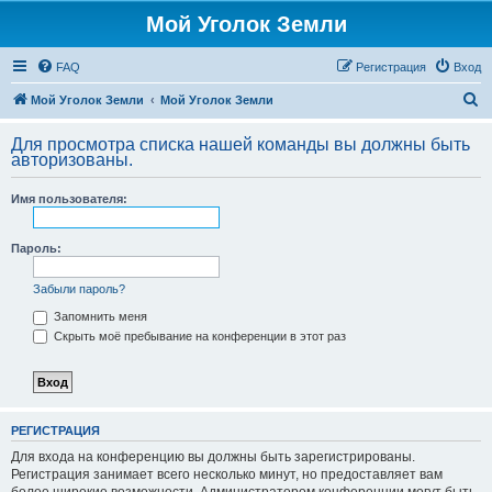
Мой Уголок Земли
FAQ
Регистрация
Вход
П
Мой Уголок Земли
Мой Уголок Земли
о
Для просмотра списка нашей команды вы должны быть
и
авторизованы.
с
Имя пользователя:
к
Пароль:
Забыли пароль?
Запомнить меня
Скрыть моё пребывание на конференции в этот раз
РЕГИСТРАЦИЯ
Для входа на конференцию вы должны быть зарегистрированы.
Регистрация занимает всего несколько минут, но предоставляет вам
более широкие возможности. Администратором конференции могут быть