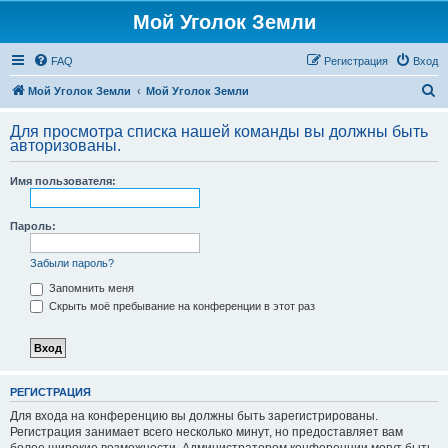
Мой Уголок Земли
FAQ
Регистрация
Вход
П
Мой Уголок Земли
Мой Уголок Земли
о
Для просмотра списка нашей команды вы должны быть
и
авторизованы.
с
Имя пользователя:
к
Пароль:
Забыли пароль?
Запомнить меня
Скрыть моё пребывание на конференции в этот раз
РЕГИСТРАЦИЯ
Для входа на конференцию вы должны быть зарегистрированы.
Регистрация занимает всего несколько минут, но предоставляет вам
более широкие возможности. Администратором конференции могут быть