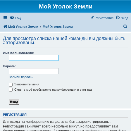
Мой Уголок Земли
FAQ
Регистрация
Вход
П
Мой Уголок Земли
Мой Уголок Земли
о
Для просмотра списка нашей команды вы должны быть
и
авторизованы.
с
Имя пользователя:
к
Пароль:
Забыли пароль?
Запомнить меня
Скрыть моё пребывание на конференции в этот раз
РЕГИСТРАЦИЯ
Для входа на конференцию вы должны быть зарегистрированы.
Регистрация занимает всего несколько минут, но предоставляет вам
более широкие возможности. Администратором конференции могут быть