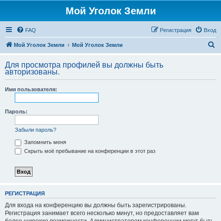
Мой Уголок Земли
FAQ
Регистрация
Вход
П
Мой Уголок Земли
Мой Уголок Земли
о
Для просмотра профилей вы должны быть
и
авторизованы.
с
Имя пользователя:
к
Пароль:
Забыли пароль?
Запомнить меня
Скрыть моё пребывание на конференции в этот раз
РЕГИСТРАЦИЯ
Для входа на конференцию вы должны быть зарегистрированы.
Регистрация занимает всего несколько минут, но предоставляет вам
более широкие возможности. Администратором конференции могут быть