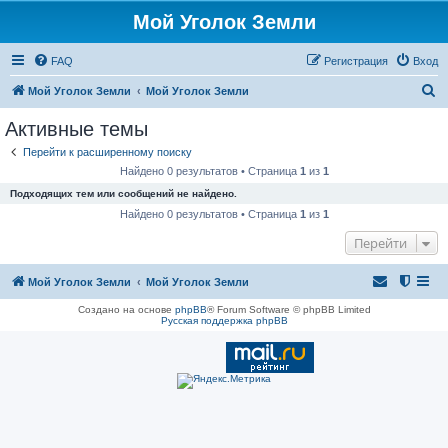
Мой Уголок Земли
FAQ
Регистрация
Вход
П
Мой Уголок Земли
Мой Уголок Земли
о
Активные темы
и
Перейти к расширенному поиску
с
Найдено 0 результатов • Страница
1
из
1
к
Подходящих тем или сообщений не найдено.
Найдено 0 результатов • Страница
1
из
1
Перейти
Мой Уголок Земли
Мой Уголок Земли
Создано на основе
phpBB
® Forum Software © phpBB Limited
Русская поддержка phpBB