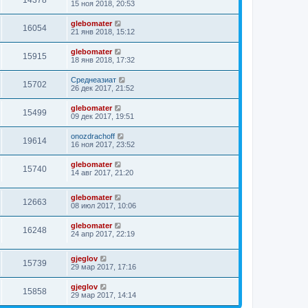
14378
15 ноя 2018, 20:53
glebomater
16054
21 янв 2018, 15:12
glebomater
15915
18 янв 2018, 17:32
Среднеазиат
15702
26 дек 2017, 21:52
glebomater
15499
09 дек 2017, 19:51
onozdrachoff
19614
16 ноя 2017, 23:52
glebomater
15740
14 авг 2017, 21:20
glebomater
12663
08 июл 2017, 10:06
glebomater
16248
24 апр 2017, 22:19
gjeglov
15739
29 мар 2017, 17:16
gjeglov
15858
29 мар 2017, 14:14