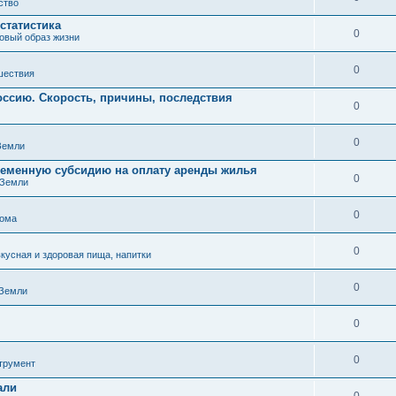
ство
статистика
0
ровый образ жизни
0
шествия
оссию. Скорость, причины, последствия
0
0
Земли
еменную субсидию на оплату аренды жилья
0
 Земли
0
дома
0
вкусная и здоровая пища, напитки
0
 Земли
0
0
трумент
али