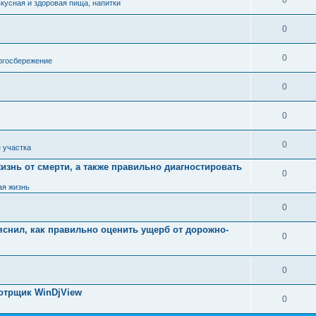
0
вкусная и здоровая пища, напитки
0
0
ргосбережение
0
0
0
 участка
знь от смерти, а также правильно диагностировать
0
ая жизнь
0
яснил, как правильно оценить ущерб от дорожно-
0
0
мотрщик WinDjView
0