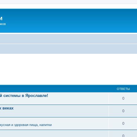
и
омов
ОТВЕТЫ
й системы в Ярославле!
0
 веках
0
0
кусная и здоровая пища, напитки
0