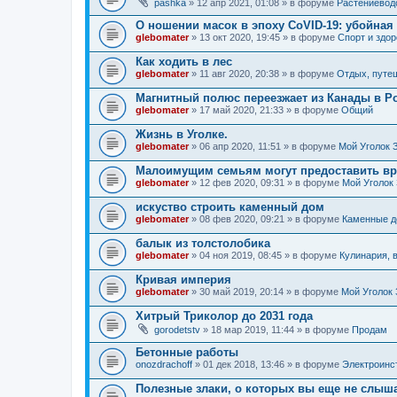
pashka
» 12 апр 2021, 01:08 » в форуме
Растениевод
О ношении масок в эпоху CoVID-19: убойная 
glebomater
» 13 окт 2020, 19:45 » в форуме
Спорт и здо
Как ходить в лес
glebomater
» 11 авг 2020, 20:38 » в форуме
Отдых, путе
Магнитный полюс переезжает из Канады в Р
glebomater
» 17 май 2020, 21:33 » в форуме
Общий
Жизнь в Уголке.
glebomater
» 06 апр 2020, 11:51 » в форуме
Мой Уголок 
Малоимущим семьям могут предоставить вр
glebomater
» 12 фев 2020, 09:31 » в форуме
Мой Уголок
искуство строить каменный дом
glebomater
» 08 фев 2020, 09:21 » в форуме
Каменные 
балык из толстолобика
glebomater
» 04 ноя 2019, 08:45 » в форуме
Кулинария, 
Кривая империя
glebomater
» 30 май 2019, 20:14 » в форуме
Мой Уголок
Хитрый Триколор до 2031 года
gorodetstv
» 18 мар 2019, 11:44 » в форуме
Продам
Бетонные работы
onozdrachoff
» 01 дек 2018, 13:46 » в форуме
Электроинс
Полезные злаки, о которых вы еще не слыш