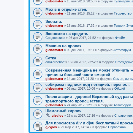
glebomater
» 15 ноя 2018, 20:53 » в форуме
Кулинария, 
Мох в в отделке стен.
glebomater
» 21 янв 2018, 15:12 » в форуме
Творчество
Эковата.
glebomater
» 18 янв 2018, 17:32 » в форуме
Тепло и Эне
Экономия на кредите.
Среднеазиат
» 26 дек 2017, 21:52 » в форуме
Флейм
Машина на дровах
glebomater
» 09 дек 2017, 19:51 » в форуме
Автофорум
Сетка
onozdrachoff
» 16 ноя 2017, 23:52 » в форуме
Ограждение
Современная медицина не может отличить жи
причины большей части смертей
glebomater
» 14 авг 2017, 21:20 » в форуме
Семья, личн
собираем подписи под петицией. перепост.
glebomater
» 08 июл 2017, 10:06 » в форуме
Общий
После аварии - дороже! Верховный суд разъ
транспортного происшествия.
glebomater
» 24 апр 2017, 22:19 » в форуме
Автофорум
Шамотный кирпич
gjeglov
» 29 мар 2017, 17:16 » в форуме
Справочник
Для просмотра djv и djvu бесплатный прос
gjeglov
» 29 мар 2017, 14:14 » в форуме
Справочник