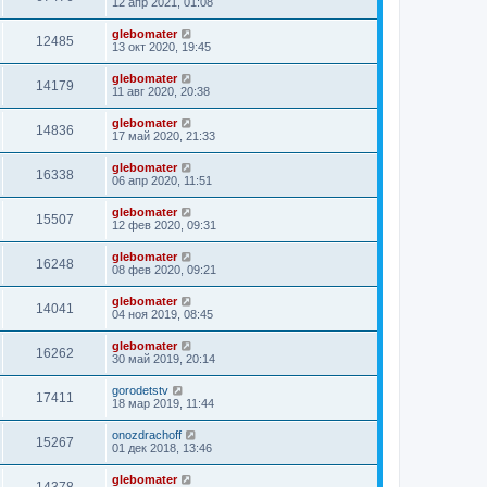
12 апр 2021, 01:08
glebomater
12485
13 окт 2020, 19:45
glebomater
14179
11 авг 2020, 20:38
glebomater
14836
17 май 2020, 21:33
glebomater
16338
06 апр 2020, 11:51
glebomater
15507
12 фев 2020, 09:31
glebomater
16248
08 фев 2020, 09:21
glebomater
14041
04 ноя 2019, 08:45
glebomater
16262
30 май 2019, 20:14
gorodetstv
17411
18 мар 2019, 11:44
onozdrachoff
15267
01 дек 2018, 13:46
glebomater