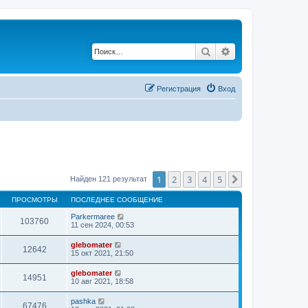
Поиск
Расширенный по
Регистрация
Вход
1
2
3
4
5
След.
Найден 121 результат
ПРОСМОТРЫ
ПОСЛЕДНЕЕ СООБЩЕНИЕ
Parkermaree
103760
11 сен 2024, 00:53
glebomater
12642
15 окт 2021, 21:50
glebomater
14951
10 авг 2021, 18:58
pashka
67476