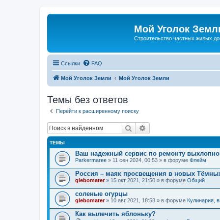
Мой Уголок Земл
Cтроительство частных жилых д
Ссылки
FAQ
Мой Уголок Земли
Мой Уголок Земли
Темы без ответов
Перейти к расширенному поиску
Поиск
Расширенный поиск
ТЕМЫ
Ваш надежный сервис по ремонту выхлопно
Parkermaree
» 11 сен 2024, 00:53 » в форуме
Флейм
Россия – маяк просвещения в новых Тёмных
glebomater
» 15 окт 2021, 21:50 » в форуме
Общий
соленые огурцы
glebomater
» 10 авг 2021, 18:58 » в форуме
Кулинария, в
Как вылечить яблоньку?