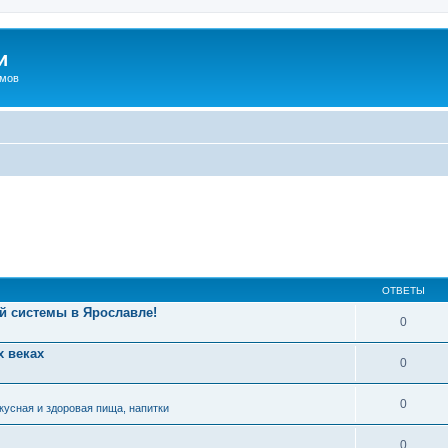
и
омов
ОТВЕТЫ
й системы в Ярославле!
0
 веках
0
0
кусная и здоровая пища, напитки
0