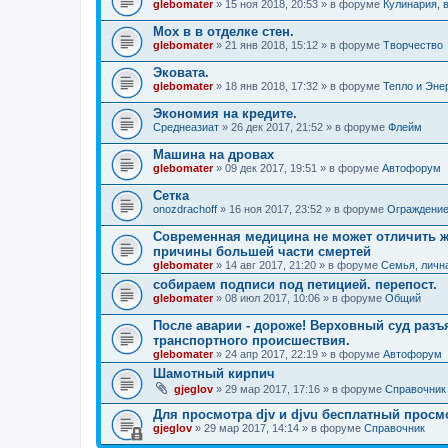
glebomater
» 15 ноя 2018, 20:53 » в форуме
Кулинария, 
Мох в в отделке стен.
glebomater
» 21 янв 2018, 15:12 » в форуме
Творчество
Эковата.
glebomater
» 18 янв 2018, 17:32 » в форуме
Тепло и Эне
Экономия на кредите.
Среднеазиат
» 26 дек 2017, 21:52 » в форуме
Флейм
Машина на дровах
glebomater
» 09 дек 2017, 19:51 » в форуме
Автофорум
Сетка
onozdrachoff
» 16 ноя 2017, 23:52 » в форуме
Ограждение
Современная медицина не может отличить жи
причины большей части смертей
glebomater
» 14 авг 2017, 21:20 » в форуме
Семья, личн
собираем подписи под петицией. перепост.
glebomater
» 08 июл 2017, 10:06 » в форуме
Общий
После аварии - дороже! Верховный суд разъ
транспортного происшествия.
glebomater
» 24 апр 2017, 22:19 » в форуме
Автофорум
Шамотный кирпич
gjeglov
» 29 мар 2017, 17:16 » в форуме
Справочник
Для просмотра djv и djvu бесплатный прос
gjeglov
» 29 мар 2017, 14:14 » в форуме
Справочник