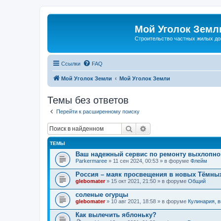
Мой Уголок Земл
Cтроительство частных жилых д
Ссылки
FAQ
Мой Уголок Земли
Мой Уголок Земли
Темы без ответов
Перейти к расширенному поиску
Поиск
Расширенный поиск
ТЕМЫ
Ваш надежный сервис по ремонту выхлопно
Parkermaree
» 11 сен 2024, 00:53 » в форуме
Флейм
Россия – маяк просвещения в новых Тёмных
glebomater
» 15 окт 2021, 21:50 » в форуме
Общий
соленые огурцы
glebomater
» 10 авг 2021, 18:58 » в форуме
Кулинария, в
Как вылечить яблоньку?