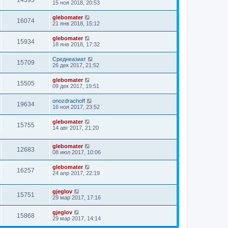
14393
15 ноя 2018, 20:53
glebomater
16074
21 янв 2018, 15:12
glebomater
15934
18 янв 2018, 17:32
Среднеазиат
15709
26 дек 2017, 21:52
glebomater
15505
09 дек 2017, 19:51
onozdrachoff
19634
16 ноя 2017, 23:52
glebomater
15755
14 авг 2017, 21:20
glebomater
12683
08 июл 2017, 10:06
glebomater
16257
24 апр 2017, 22:19
gjeglov
15751
29 мар 2017, 17:16
gjeglov
15868
29 мар 2017, 14:14