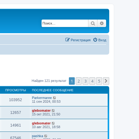
Поиск
Расширенный по
Регистрация
Вход
1
2
3
4
5
След.
Найден 121 результат
ПРОСМОТРЫ
ПОСЛЕДНЕЕ СООБЩЕНИЕ
Parkermaree
103952
11 сен 2024, 00:53
glebomater
12657
15 окт 2021, 21:50
glebomater
14961
10 авг 2021, 18:58
pashka
67546