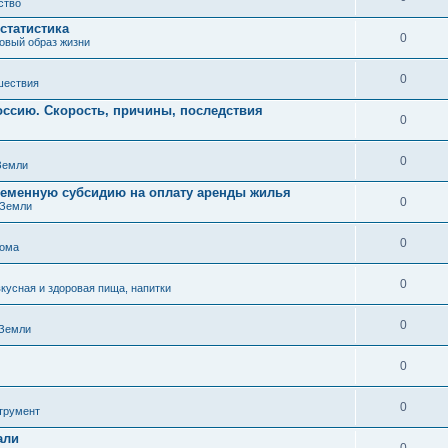
ство
статистика
0
ровый образ жизни
0
шествия
оссию. Скорость, причины, последствия
0
0
Земли
еменную субсидию на оплату аренды жилья
0
 Земли
0
дома
0
вкусная и здоровая пища, напитки
0
 Земли
0
0
трумент
али