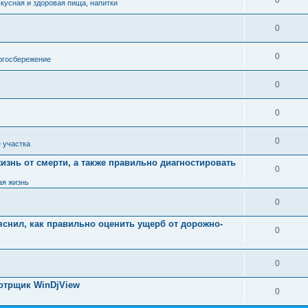
0
вкусная и здоровая пища, напитки
0
0
ргосбережение
0
0
0
 участка
знь от смерти, а также правильно диагностировать
0
ая жизнь
0
яснил, как правильно оценить ущерб от дорожно-
0
0
мотрщик WinDjView
0