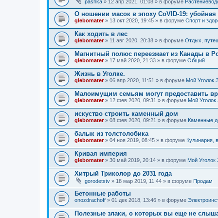
pashka
» 12 апр 2021, 01:08 » в форуме
Растениевод
О ношении масок в эпоху CoVID-19: убойная 
glebomater
» 13 окт 2020, 19:45 » в форуме
Спорт и здо
Как ходить в лес
glebomater
» 11 авг 2020, 20:38 » в форуме
Отдых, путе
Магнитный полюс переезжает из Канады в Р
glebomater
» 17 май 2020, 21:33 » в форуме
Общий
Жизнь в Уголке.
glebomater
» 06 апр 2020, 11:51 » в форуме
Мой Уголок 
Малоимущим семьям могут предоставить вр
glebomater
» 12 фев 2020, 09:31 » в форуме
Мой Уголок
искуство строить каменный дом
glebomater
» 08 фев 2020, 09:21 » в форуме
Каменные 
балык из толстолобика
glebomater
» 04 ноя 2019, 08:45 » в форуме
Кулинария, 
Кривая империя
glebomater
» 30 май 2019, 20:14 » в форуме
Мой Уголок
Хитрый Триколор до 2031 года
gorodetstv
» 18 мар 2019, 11:44 » в форуме
Продам
Бетонные работы
onozdrachoff
» 01 дек 2018, 13:46 » в форуме
Электроинс
Полезные злаки, о которых вы еще не слыш