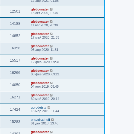
12 апр 2021, 01:08
glebomater
12501
13 окт 2020, 19:45
glebomater
14188
11 авг 2020, 20:38
glebomater
14852
17 май 2020, 21:33
glebomater
16358
06 апр 2020, 11:51
glebomater
15517
12 фев 2020, 09:31
glebomater
16266
08 фев 2020, 09:21
glebomater
14050
04 ноя 2019, 08:45
glebomater
16271
30 май 2019, 20:14
gorodetstv
17424
18 мар 2019, 11:44
onozdrachoff
15283
01 дек 2018, 13:46
glebomater