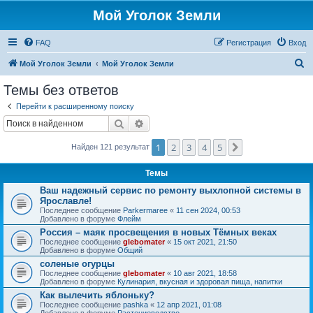
Мой Уголок Земли
FAQ
Регистрация
Вход
П
Мой Уголок Земли
Мой Уголок Земли
о
Темы без ответов
и
Перейти к расширенному поиску
с
Поиск
Расширенный поиск
к
1
2
3
4
5
След.
Найден 121 результат
Темы
Ваш надежный сервис по ремонту выхлопной системы в
Ярославле!
Последнее сообщение
Parkermaree
«
11 сен 2024, 00:53
Добавлено в форуме
Флейм
Россия – маяк просвещения в новых Тёмных веках
Последнее сообщение
glebomater
«
15 окт 2021, 21:50
Добавлено в форуме
Общий
соленые огурцы
Последнее сообщение
glebomater
«
10 авг 2021, 18:58
Добавлено в форуме
Кулинария, вкусная и здоровая пища, напитки
Как вылечить яблоньку?
Последнее сообщение
pashka
«
12 апр 2021, 01:08
Добавлено в форуме
Растениеводство