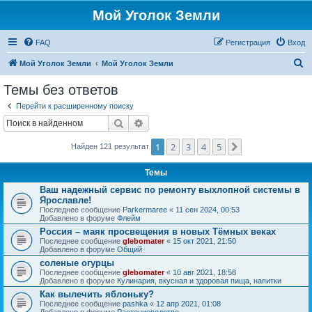
Мой Уголок Земли
FAQ
Регистрация
Вход
П
Мой Уголок Земли
Мой Уголок Земли
о
Темы без ответов
и
Перейти к расширенному поиску
с
Поиск
Расширенный поиск
к
1
2
3
4
5
След.
Найден 121 результат
Темы
Ваш надежный сервис по ремонту выхлопной системы в
Ярославле!
Последнее сообщение
Parkermaree
«
11 сен 2024, 00:53
Добавлено в форуме
Флейм
Россия – маяк просвещения в новых Тёмных веках
Последнее сообщение
glebomater
«
15 окт 2021, 21:50
Добавлено в форуме
Общий
соленые огурцы
Последнее сообщение
glebomater
«
10 авг 2021, 18:58
Добавлено в форуме
Кулинария, вкусная и здоровая пища, напитки
Как вылечить яблоньку?
Последнее сообщение
pashka
«
12 апр 2021, 01:08
Добавлено в форуме
Растениеводство