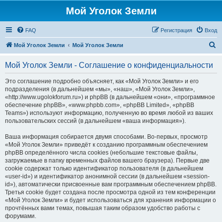
Мой Уголок Земли
FAQ
Регистрация
Вход
П
Мой Уголок Земли
Мой Уголок Земли
о
Мой Уголок Земли - Соглашение о конфиденциальности
и
с
Это соглашение подробно объясняет, как «Мой Уголок Земли» и его
подразделения (в дальнейшем «мы», «наш», «Мой Уголок Земли»,
к
«http://www.ugolokforum.ru») и phpBB (в дальнейшем «они», «программное
обеспечение phpBB», «www.phpbb.com», «phpBB Limited», «phpBB
Teams») используют информацию, полученную во время любой из ваших
пользовательских сессий (в дальнейшем «ваша информация»).
Ваша информация собирается двумя способами. Во-первых, просмотр
«Мой Уголок Земли» приведёт к созданию программным обеспечением
phpBB определённого числа cookies (небольшие текстовые файлы,
загружаемые в папку временных файлов вашего браузера). Первые две
cookie содержат только идентификатор пользователя (в дальнейшем
«user-id») и идентификатор анонимной сессии (в дальнейшем «session-
id»), автоматически присвоенные вам программным обеспечением phpBB.
Третья cookie будет создана после просмотра одной из тем конференции
«Мой Уголок Земли» и будет использоваться для хранения информации о
прочтённых вами темах, повышая таким образом удобство работы с
форумами.