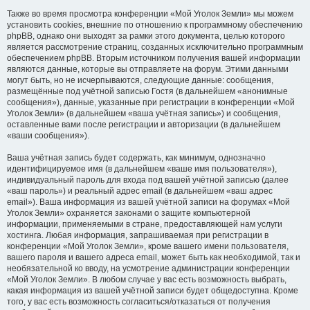
Также во время просмотра конференции «Мой Уголок Земли» мы можем
установить cookies, внешние по отношению к программному обеспечению
phpBB, однако они выходят за рамки этого документа, целью которого
является рассмотрение страниц, созданных исключительно программным
обеспечением phpBB. Вторым источником получения вашей информации
являются данные, которые вы отправляете на форум. Этими данными
могут быть, но не исчерпываются, следующие данные: сообщения,
размещённые под учётной записью Гостя (в дальнейшем «анонимные
сообщения»), данные, указанные при регистрации в конференции «Мой
Уголок Земли» (в дальнейшем «ваша учётная запись») и сообщения,
оставленные вами после регистрации и авторизации (в дальнейшем
«ваши сообщения»).
Ваша учётная запись будет содержать, как минимум, однозначно
идентифицируемое имя (в дальнейшем «ваше имя пользователя»),
индивидуальный пароль для входа под вашей учётной записью (далее
«ваш пароль») и реальный адрес email (в дальнейшем «ваш адрес
email»). Ваша информация из вашей учётной записи на форумах «Мой
Уголок Земли» охраняется законами о защите компьютерной
информации, применяемыми в стране, предоставляющей нам услуги
хостинга. Любая информация, запрашиваемая при регистрации в
конференции «Мой Уголок Земли», кроме вашего имени пользователя,
вашего пароля и вашего адреса email, может быть как необходимой, так и
необязательной ко вводу, на усмотрение администрации конференции
«Мой Уголок Земли». В любом случае у вас есть возможность выбрать,
какая информация из вашей учётной записи будет общедоступна. Кроме
того, у вас есть возможность согласиться/отказаться от получения