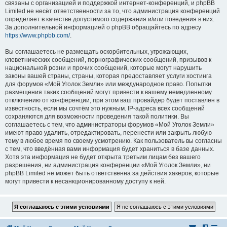
связаны с организацией и поддержкой интернет-конференций, и phpBB
Limited не несёт ответственности за то, что администрация конференций
определяет в качестве допустимого содержания и/или поведения в них.
За дополнительной информацией о phpBB обращайтесь по адресу
https://www.phpbb.com/
.
Вы соглашаетесь не размещать оскорбительных, угрожающих,
клеветнических сообщений, порнографических сообщений, призывов к
национальной розни и прочих сообщений, которые могут нарушить
законы вашей страны, страны, которая предоставляет услуги хостинга
для форумов «Мой Уголок Земли» или международное право. Попытки
размещения таких сообщений могут привести к вашему немедленному
отключению от конференции, при этом ваш провайдер будет поставлен в
известность, если мы сочтём это нужным. IP-адреса всех сообщений
сохраняются для возможности проведения такой политики. Вы
соглашаетесь с тем, что администраторы форумов «Мой Уголок Земли»
имеют право удалить, отредактировать, перенести или закрыть любую
тему в любое время по своему усмотрению. Как пользователь вы согласны
с тем, что введённая вами информация будет храниться в базе данных.
Хотя эта информация не будет открыта третьим лицам без вашего
разрешения, ни администрация конференции «Мой Уголок Земли», ни
phpBB Limited не может быть ответственна за действия хакеров, которые
могут привести к несанкционированному доступу к ней.