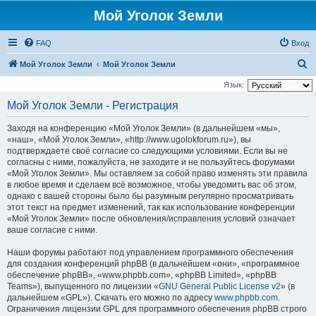
Мой Уголок Земли
FAQ
Вход
П
Мой Уголок Земли
Мой Уголок Земли
о
Язык:
и
Мой Уголок Земли - Регистрация
с
Заходя на конференцию «Мой Уголок Земли» (в дальнейшем «мы»,
к
«наш», «Мой Уголок Земли», «http://www.ugolokforum.ru»), вы
подтверждаете своё согласие со следующими условиями. Если вы не
согласны с ними, пожалуйста, не заходите и не пользуйтесь форумами
«Мой Уголок Земли». Мы оставляем за собой право изменять эти правила
в любое время и сделаем всё возможное, чтобы уведомить вас об этом,
однако с вашей стороны было бы разумным регулярно просматривать
этот текст на предмет изменений, так как использование конференции
«Мой Уголок Земли» после обновления/исправления условий означает
ваше согласие с ними.
Наши форумы работают под управлением программного обеспечения
для создания конференций phpBB (в дальнейшем «они», «программное
обеспечение phpBB», «www.phpbb.com», «phpBB Limited», «phpBB
Teams»), выпущенного по лицензии «
GNU General Public License v2
» (в
дальнейшем «GPL»). Скачать его можно по адресу
www.phpbb.com
.
Ограничения лицензии GPL для программного обеспечения phpBB строго