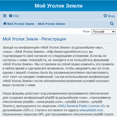
Мой Уголок Земли
FAQ
Вход
П
Мой Уголок Земли
Мой Уголок Земли
о
Язык:
и
Мой Уголок Земли - Регистрация
с
Заходя на конференцию «Мой Уголок Земли» (в дальнейшем «мы»,
к
«наш», «Мой Уголок Земли», «http://www.ugolokforum.ru»), вы
подтверждаете своё согласие со следующими условиями. Если вы не
согласны с ними, пожалуйста, не заходите и не пользуйтесь форумами
«Мой Уголок Земли». Мы оставляем за собой право изменять эти правила
в любое время и сделаем всё возможное, чтобы уведомить вас об этом,
однако с вашей стороны было бы разумным регулярно просматривать
этот текст на предмет изменений, так как использование конференции
«Мой Уголок Земли» после обновления/исправления условий означает
ваше согласие с ними.
Наши форумы работают под управлением программного обеспечения
для создания конференций phpBB (в дальнейшем «они», «программное
обеспечение phpBB», «www.phpbb.com», «phpBB Limited», «phpBB
Teams»), выпущенного по лицензии «
GNU General Public License v2
» (в
дальнейшем «GPL»). Скачать его можно по адресу
www.phpbb.com
.
Ограничения лицензии GPL для программного обеспечения phpBB строго