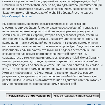
связаны с организацией и поддержкой интернет-конференций, и phpBB
Limited не несёт ответственности за то, что администрация конференций
определяет в качестве допустимого содержания и/или поведения в них.
За дополнительной информацией о phpBB обращайтесь по адресу
https://www.phpbb.com/
.
Вы соглашаетесь не размещать оскорбительных, угрожающих,
клеветнических сообщений, порнографических сообщений, призывов к
национальной розни и прочих сообщений, которые могут нарушить
законы вашей страны, страны, которая предоставляет услуги хостинга
для форумов «Мой Уголок Земли» или международное право. Попытки
размещения таких сообщений могут привести к вашему немедленному
отключению от конференции, при этом ваш провайдер будет поставлен в
известность, если мы сочтём это нужным. IP-адреса всех сообщений
сохраняются для возможности проведения такой политики. Вы
соглашаетесь с тем, что администраторы форумов «Мой Уголок Земли»
имеют право удалить, отредактировать, перенести или закрыть любую
тему в любое время по своему усмотрению. Как пользователь вы согласны
с тем, что введённая вами информация будет храниться в базе данных.
Хотя эта информация не будет открыта третьим лицам без вашего
разрешения, ни администрация конференции «Мой Уголок Земли», ни
phpBB Limited не может быть ответственна за действия хакеров, которые
могут привести к несанкционированному доступу к ней.