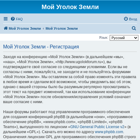
Мой Уголок Земли
FAQ
Вход
П
Мой Уголок Земли
Мой Уголок Земли
о
Язык:
и
Мой Уголок Земли - Регистрация
с
Заходя на конференцию «Мой Уголок Земли» (в дальнейшем «мы»,
к
«наш», «Мой Уголок Земли», «http://www.ugolokforum.ru»), вы
подтверждаете своё согласие со следующими условиями. Если вы не
согласны с ними, пожалуйста, не заходите и не пользуйтесь форумами
«Мой Уголок Земли». Мы оставляем за собой право изменять эти правила
в любое время и сделаем всё возможное, чтобы уведомить вас об этом,
однако с вашей стороны было бы разумным регулярно просматривать
этот текст на предмет изменений, так как использование конференции
«Мой Уголок Земли» после обновления/исправления условий означает
ваше согласие с ними.
Наши форумы работают под управлением программного обеспечения
для создания конференций phpBB (в дальнейшем «они», «программное
обеспечение phpBB», «www.phpbb.com», «phpBB Limited», «phpBB
Teams»), выпущенного по лицензии «
GNU General Public License v2
» (в
дальнейшем «GPL»). Скачать его можно по адресу
www.phpbb.com
.
Ограничения лицензии GPL для программного обеспечения phpBB строго