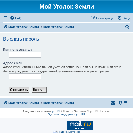
Мой Уголок Земли
FAQ
Регистрация
Вход
П
Мой Уголок Земли
Мой Уголок Земли
о
Выслать пароль
и
с
Имя пользователя:
к
Адрес email:
Адрес email, связанный с вашей учётной записью. Если вы не изменили его в
Личном разделе, то это адрес email, указанный вами при регистрации.
Мой Уголок Земли
Мой Уголок Земли
Создано на основе
phpBB
® Forum Software © phpBB Limited
Русская поддержка phpBB