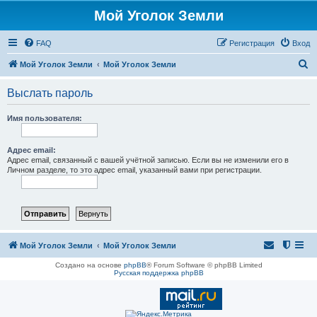
Мой Уголок Земли
FAQ
Регистрация
Вход
П
Мой Уголок Земли
Мой Уголок Земли
о
Выслать пароль
и
с
Имя пользователя:
к
Адрес email:
Адрес email, связанный с вашей учётной записью. Если вы не изменили его в
Личном разделе, то это адрес email, указанный вами при регистрации.
Мой Уголок Земли
Мой Уголок Земли
Создано на основе
phpBB
® Forum Software © phpBB Limited
Русская поддержка phpBB