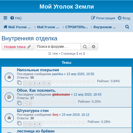
Мой Уголок Земли
FAQ
Регистрация
Вход
П
Мой Уголок Земли
Мой Уголок Земли
СТРОИТЕЛЬСТВО ДОМА
Внутренняя отделка
о
Внутренняя отделка
и
Поиск
Расширенный поис
Новая тема
с
11 тем • Страница
1
из
1
к
Темы
Напольные покрытия
Последнее сообщение
pashka
«
13 апр 2020, 10:55
Ответы:
55
Рейтинг: 0.84%
1
2
3
4
5
6
Обои. Как поклеить.
Последнее сообщение
glebomater
«
12 апр 2020, 18:43
Ответы:
17
Рейтинг: 0.25%
1
2
Штукатурка стен
Последнее сообщение
Serj
«
23 ноя 2019, 16:12
Ответы:
30
Рейтинг: 0.28%
1
2
3
4
лестница из брёвен