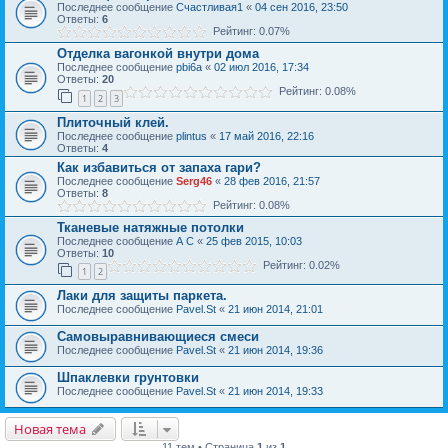
Последнее сообщение
Счастливая1
«
04 сен 2016, 23:50
Ответы:
6
Рейтинг: 0.07%
Отделка вагонкой внутри дома
Последнее сообщение
pbi6a
«
02 июл 2016, 17:34
Ответы:
20
Рейтинг: 0.08%
1
2
3
Плиточный клей.
Последнее сообщение
plintus
«
17 май 2016, 22:16
Ответы:
4
Как избавиться от запаха гари?
Последнее сообщение
Serg46
«
28 фев 2016, 21:57
Ответы:
8
Рейтинг: 0.08%
Тканевые натяжные потолки
Последнее сообщение
А С
«
25 фев 2015, 10:03
Ответы:
10
Рейтинг: 0.02%
1
2
Лаки для защиты паркета.
Последнее сообщение
Pavel.St
«
21 июн 2014, 21:01
Самовыравнивающиеся смеси
Последнее сообщение
Pavel.St
«
21 июн 2014, 19:36
Шпаклевки грунтовки
Последнее сообщение
Pavel.St
«
21 июн 2014, 19:33
Новая тема
11 тем • Страница
1
из
1