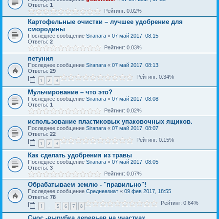
Ответы:
1
Рейтинг: 0.02%
Картофельные очистки – лучшее удобрение для
смородины
Последнее сообщение
Siranara
«
07 май 2017, 08:15
Ответы:
2
Рейтинг: 0.03%
петуния
Последнее сообщение
Siranara
«
07 май 2017, 08:13
Ответы:
29
Рейтинг: 0.34%
1
2
3
Мульчирование – что это?
Последнее сообщение
Siranara
«
07 май 2017, 08:08
Ответы:
1
Рейтинг: 0.02%
использование пластиковых упаковочных ящиков.
Последнее сообщение
Siranara
«
07 май 2017, 08:07
Ответы:
22
Рейтинг: 0.15%
1
2
3
Как сделать удобрения из травы
Последнее сообщение
Siranara
«
07 май 2017, 08:05
Ответы:
3
Рейтинг: 0.07%
Обрабатываем землю - "правильно"!
Последнее сообщение
Среднеазиат
«
09 фев 2017, 18:55
Ответы:
78
Рейтинг: 0.64%
1
5
6
7
8
…
Снос -вырубка деревьев на участках.