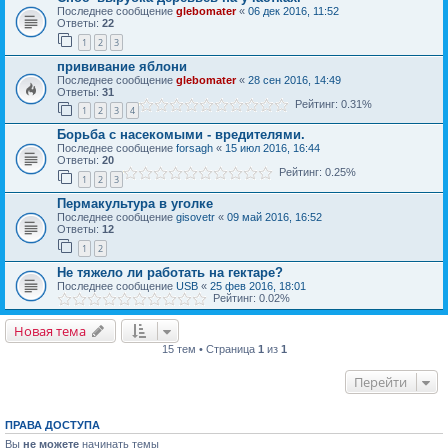
Последнее сообщение
glebomater
«
06 дек 2016, 11:52
Ответы:
22
1
2
3
прививание яблони
Последнее сообщение
glebomater
«
28 сен 2016, 14:49
Ответы:
31
Рейтинг: 0.31%
1
2
3
4
Борьба с насекомыми - вредителями.
Последнее сообщение
forsagh
«
15 июл 2016, 16:44
Ответы:
20
Рейтинг: 0.25%
1
2
3
Пермакультура в уголке
Последнее сообщение
gisovetr
«
09 май 2016, 16:52
Ответы:
12
1
2
Не тяжело ли работать на гектаре?
Последнее сообщение
USB
«
25 фев 2016, 18:01
Рейтинг: 0.02%
Новая тема
15 тем • Страница
1
из
1
Перейти
ПРАВА ДОСТУПА
Вы
не можете
начинать темы