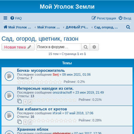
Мой Уголок Земли
FAQ
Регистрация
Вход
П
Мой Уголок Земли
Мой Уголок Земли
ДАЧНЫЙ УЧАСТОК
Сад, огород, цветник, газон
о
Сад, огород, цветник, газон
и
Поиск
Расширенный поис
Новая тема
с
15 тем • Страница
1
из
1
к
Темы
Бочка- мусоросжигатель
Последнее сообщение
Serj
«
09 июн 2021, 01:06
Ответы:
7
Рейтинг: 0.2%
Интересные находки из сети.
Последнее сообщение
onozdrachoff
«
23 июн 2019, 21:49
Ответы:
13
Рейтинг: 0.21%
1
2
Как избавиться от кротов
Последнее сообщение
Изгой
«
07 май 2018, 17:06
Ответы:
16
Рейтинг: 0.28%
1
2
Хранение яблок
Последнее сообщение
glebomater
«
07 окт 2017, 17:36