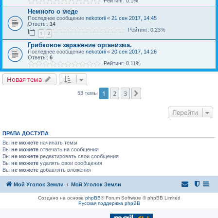
Рейтинг: 0.1%
Немного о меде
Последнее сообщение
nekotorii
«
21 сен 2017, 14:45
Ответы:
14
Рейтинг: 0.23%
1
2
Грибковое заражение организма.
Последнее сообщение
nekotorii
«
20 сен 2017, 14:26
Ответы:
6
Рейтинг: 0.11%
Новая тема
1
2
3
След.
53 темы
Перейти
ПРАВА ДОСТУПА
Вы
не можете
начинать темы
Вы
не можете
отвечать на сообщения
Вы
не можете
редактировать свои сообщения
Вы
не можете
удалять свои сообщения
Вы
не можете
добавлять вложения
Мой Уголок Земли
Мой Уголок Земли
Создано на основе
phpBB
® Forum Software © phpBB Limited
Русская поддержка phpBB