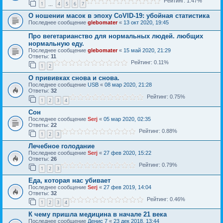
Рейтинг: 1.47%
1
4
5
6
7
…
О ношении масок в эпоху CoVID-19: убойная статистика
Последнее сообщение
glebomater
«
13 окт 2020, 19:45
Про вегетарианство для нормальных людей. любщих
нормальную еду.
Последнее сообщение
glebomater
«
15 май 2020, 21:29
Ответы:
11
Рейтинг: 0.11%
1
2
О прививках снова и снова.
Последнее сообщение
USB
«
08 мар 2020, 21:28
Ответы:
32
Рейтинг: 0.75%
1
2
3
4
Сон
Последнее сообщение
Serj
«
05 мар 2020, 02:35
Ответы:
22
Рейтинг: 0.88%
1
2
3
Лечебное голодание
Последнее сообщение
Serj
«
27 фев 2020, 15:22
Ответы:
26
Рейтинг: 0.79%
1
2
3
Еда, которая нас убивает
Последнее сообщение
Serj
«
27 фев 2019, 14:04
Ответы:
32
Рейтинг: 0.46%
1
2
3
4
К чему пришла медицина в начале 21 века
Последнее сообщение
Денис 7
«
23 дек 2018, 13:44