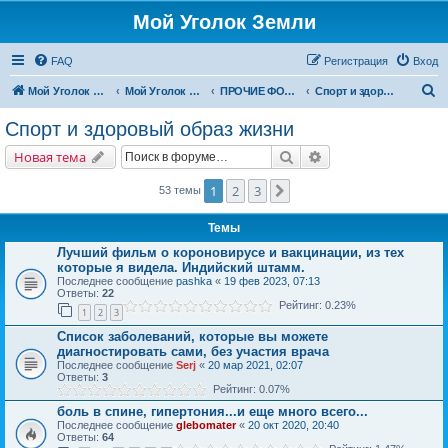
Мой Уголок Земли
FAQ
Регистрация
Вход
П
Мой Уголок Земли
Мой Уголок Земли
ПРОЧИЕ ФОРУМЫ
Спорт и здоровый образ жизни
о
Спорт и здоровый образ жизни
и
Поиск
Расширенный поис
Новая тема
с
к
1
2
3
След.
53 темы
Темы
Лучший фильм о короновирусе и вакцинации, из тех
которые я видела. Индийский штамм.
Последнее сообщение
pashka
«
19 фев 2023, 07:13
Ответы:
22
Рейтинг: 0.23%
1
2
3
Список заболеваний, которые вы можете
диагностировать сами, без участия врача
Последнее сообщение
Serj
«
20 мар 2021, 02:07
Ответы:
3
Рейтинг: 0.07%
боль в спине, гипертония...и еще много всего...
Последнее сообщение
glebomater
«
20 окт 2020, 20:40
Ответы:
64