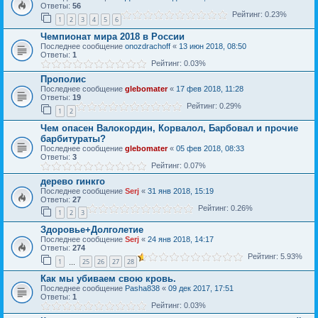
Ответы:
56
Рейтинг: 0.23%
1
2
3
4
5
6
Чемпионат мира 2018 в России
Последнее сообщение
onozdrachoff
«
13 июн 2018, 08:50
Ответы:
1
Рейтинг: 0.03%
Прополис
Последнее сообщение
glebomater
«
17 фев 2018, 11:28
Ответы:
19
Рейтинг: 0.29%
1
2
Чем опасен Валокордин, Корвалол, Барбовал и прочие
барбитураты?
Последнее сообщение
glebomater
«
05 фев 2018, 08:33
Ответы:
3
Рейтинг: 0.07%
дерево гинкго
Последнее сообщение
Serj
«
31 янв 2018, 15:19
Ответы:
27
Рейтинг: 0.26%
1
2
3
Здоровье+Долголетие
Последнее сообщение
Serj
«
24 янв 2018, 14:17
Ответы:
274
Рейтинг: 5.93%
1
25
26
27
28
…
Как мы убиваем свою кровь.
Последнее сообщение
Pasha838
«
09 дек 2017, 17:51
Ответы:
1
Рейтинг: 0.03%