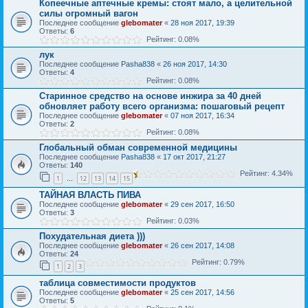
Копеечные аптечные кремы: стоят мало, а целительной
силы огромный вагон
Последнее сообщение
glebomater
«
28 ноя 2017, 19:39
Ответы:
6
Рейтинг: 0.08%
лук
Последнее сообщение
Pasha838
«
26 ноя 2017, 14:30
Ответы:
4
Рейтинг: 0.08%
Старинное средство на основе инжира за 40 дней
обновляет работу всего организма: пошаговый рецепт
Последнее сообщение
glebomater
«
07 ноя 2017, 16:34
Ответы:
2
Рейтинг: 0.08%
Глобальный обман современной медицины
Последнее сообщение
Pasha838
«
17 окт 2017, 21:27
Ответы:
140
Рейтинг: 4.34%
1
12
13
14
15
…
ТАЙНАЯ ВЛАСТЬ ПИВА
Последнее сообщение
glebomater
«
29 сен 2017, 16:50
Ответы:
3
Рейтинг: 0.03%
Похудательная диета )))
Последнее сообщение
glebomater
«
26 сен 2017, 14:08
Ответы:
24
Рейтинг: 0.79%
1
2
3
таблица совместимости продуктов
Последнее сообщение
glebomater
«
25 сен 2017, 14:56
Ответы:
5