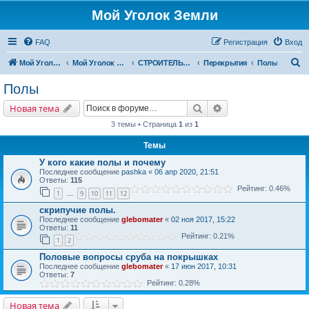
Мой Уголок Земли
FAQ
Регистрация
Вход
П
Мой Уголок Земли
Мой Уголок Земли
СТРОИТЕЛЬСТВО ДОМА
Перекрытия
Полы
о
Полы
и
Поиск
Расширенный поис
Новая тема
с
3 темы • Страница
1
из
1
к
Темы
У кого какие полы и почему
Последнее сообщение
pashka
«
06 апр 2020, 21:51
Ответы:
115
Рейтинг: 0.46%
1
9
10
11
12
…
скрипучие полы.
Последнее сообщение
glebomater
«
02 ноя 2017, 15:22
Ответы:
11
Рейтинг: 0.21%
1
2
Половые вопросы сруба на покрышках
Последнее сообщение
glebomater
«
17 июн 2017, 10:31
Ответы:
7
Рейтинг: 0.28%
Новая тема