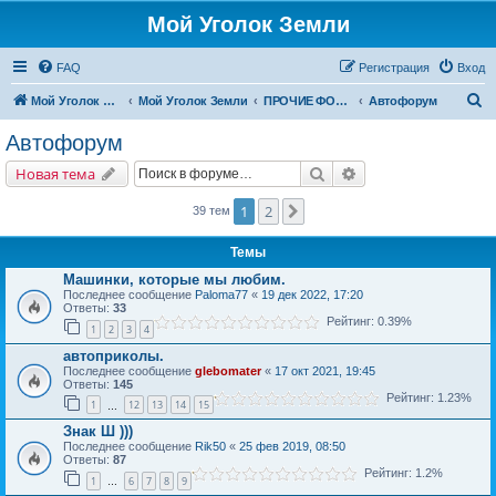
Мой Уголок Земли
FAQ
Регистрация
Вход
П
Мой Уголок Земли
Мой Уголок Земли
ПРОЧИЕ ФОРУМЫ
Автофорум
о
Автофорум
и
Поиск
Расширенный поис
Новая тема
с
к
1
2
След.
39 тем
Темы
Машинки, которые мы любим.
Последнее сообщение
Paloma77
«
19 дек 2022, 17:20
Ответы:
33
Рейтинг: 0.39%
1
2
3
4
автоприколы.
Последнее сообщение
glebomater
«
17 окт 2021, 19:45
Ответы:
145
Рейтинг: 1.23%
1
12
13
14
15
…
Знак Ш )))
Последнее сообщение
Rik50
«
25 фев 2019, 08:50
Ответы:
87
Рейтинг: 1.2%
1
6
7
8
9
…