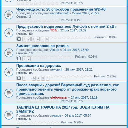
Рейтинг: 0.07%
Чудо-жидкость: 20 способов применения WD-40
Последнее сообщение
onozdrachoff
«
22 ноя 2017, 23:53
Ответы:
3
Рейтинг: 0.1%
Предпусковой подогреватель Лунфэй с помпой 2 кВт
Последнее сообщение
TDA
«
22 окт 2017, 09:32
Ответы:
59
Рейтинг: 0.88%
1
2
3
4
5
6
Зимняя,шипованная резина.
Последнее сообщение
Ackee
«
26 авг 2017, 13:40
Ответы:
10
Рейтинг: 0.03%
1
2
Провокации на дорогах.
Последнее сообщение
nekotorii
«
28 июн 2017, 21:21
Ответы:
84
Рейтинг: 2.23%
1
6
7
8
9
…
После аварии - дороже! Верховный суд разъяснил, как
правильно оценить ущерб от дорожно-транспортного
происшествия.
Последнее сообщение
glebomater
«
24 апр 2017, 22:19
Рейтинг: 0.02%
ТАБЛИЦА ШТРАФОВ НА 2017 год. ВОДИТЕЛЯМ НА
ЗАМЕТКУ.
Последнее сообщение
лодырь
«
06 апр 2017, 05:24
Ответы:
5
Рейтинг: 0.28%