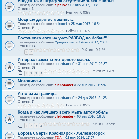
Введен таки штраф за отсутствие знака «шипы»
Последнее сообщение
gjeglov
«
03 апр 2017, 10:45
Ответы:
1
Рейтинг: 0.03%
Мощные дорогие машины...
Последнее сообщение
nekotorii
«
25 мар 2017, 16:54
Ответы:
9
Рейтинг: 0.16%
Постановка авто на учет-РАЗВОД на бабки!!!!
Последнее сообщение
Среднеазиат
«
19 мар 2017, 20:05
Ответы:
14
Рейтинг: 0.11%
1
2
Интервал замены моторного масла.
Последнее сообщение
onozdrachoff
«
31 янв 2017, 22:37
Ответы:
32
Рейтинг: 0.26%
1
2
3
4
Мотоциклы.
Последнее сообщение
glebomater
«
22 янв 2017, 15:26
Авто из за границы.
Последнее сообщение
onozdrachoff
«
24 дек 2016, 21:23
Ответы:
7
Рейтинг: 0.05%
Когда и как лучшего всего мыть автомобиль
Последнее сообщение
glebomater
«
06 дек 2016, 18:32
Ответы:
32
Рейтинг: 0.38%
1
2
3
4
Дорога Смерти Красноярск - Железногорск
Последнее сообщение
TDA
«
02 ноя 2016, 17:37