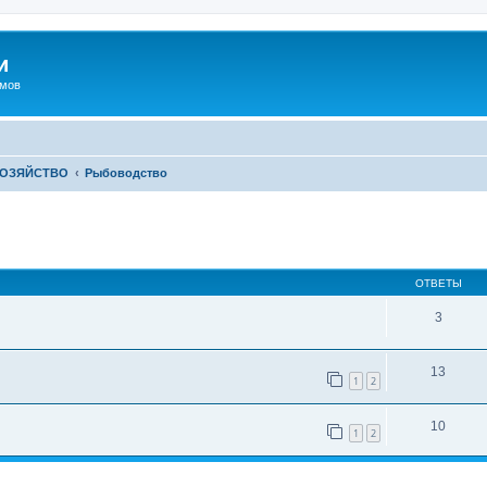
и
омов
ХОЗЯЙСТВО
Рыбоводство
иренный поиск
ОТВЕТЫ
3
13
1
2
10
1
2