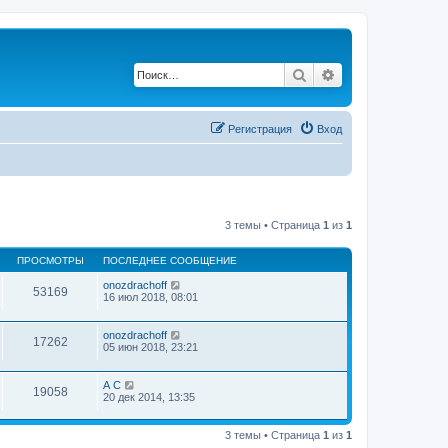
Поиск
Расширенный по
Регистрация
Вход
3 темы • Страница
1
из
1
ПРОСМОТРЫ
ПОСЛЕДНЕЕ СООБЩЕНИЕ
onozdrachoff
53169
16 июл 2018, 08:01
onozdrachoff
17262
05 июн 2018, 23:21
А С
19058
20 дек 2014, 13:35
3 темы • Страница
1
из
1