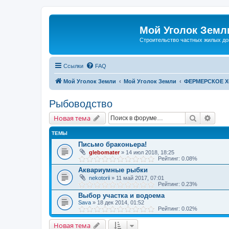
Мой Уголок Земл
Cтроительство частных жилых д
Ссылки
FAQ
Мой Уголок Земли
Мой Уголок Земли
ФЕРМЕРСКОЕ 
Рыбоводство
Поиск
Расш
Новая тема
ТЕМЫ
Письмо браконьера!
glebomater
» 14 июл 2018, 18:25
Рейтинг: 0.08%
Аквариумные рыбки
nekotorii
» 11 май 2017, 07:01
Рейтинг: 0.23%
Выбор участка и водоема
Sava
» 18 дек 2014, 01:52
Рейтинг: 0.02%
Новая тема