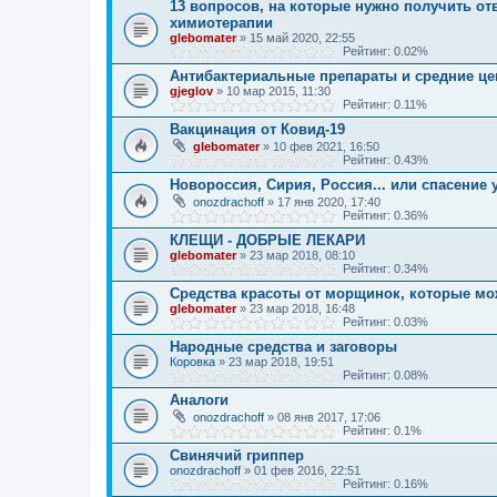
13 вопросов, на которые нужно получить отв
химиотерапии
glebomater
» 15 май 2020, 22:55
Рейтинг: 0.02%
Антибактериальные препараты и средние цены
gjeglov
» 10 мар 2015, 11:30
Рейтинг: 0.11%
Вакцинация от Ковид-19
glebomater
» 10 фев 2021, 16:50
Рейтинг: 0.43%
Новороссия, Сирия, Россия... или спасение
onozdrachoff
» 17 янв 2020, 17:40
Рейтинг: 0.36%
КЛЕЩИ - ДОБРЫЕ ЛЕКАРИ
glebomater
» 23 мар 2018, 08:10
Рейтинг: 0.34%
Средства красоты от морщинок, которые мо
glebomater
» 23 мар 2018, 16:48
Рейтинг: 0.03%
Народные средства и заговоры
Коровка
» 23 мар 2018, 19:51
Рейтинг: 0.08%
Аналоги
onozdrachoff
» 08 янв 2017, 17:06
Рейтинг: 0.1%
Свинячий гриппер
onozdrachoff
» 01 фев 2016, 22:51
Рейтинг: 0.16%