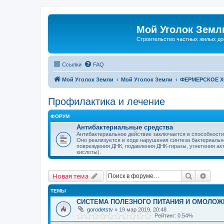
Мой Уголок Земл
Cтроительство частных жилых д
Ссылки
FAQ
Мой Уголок Земли
Мой Уголок Земли
ФЕРМЕРСКОЕ 
Профилактика и лечение
ФОРУМ
Антибактериальные средства
Антибактериальное действие заключается в способности
Оно реализуется в ходе нарушения синтеза бактериально
повреждения ДНК, подавления ДНК-гиразы, угнетения а
кислоты).
Поиск
Расш
Новая тема
ТЕМЫ
СИСТЕМА ПОЛЕЗНОГО ПИТАНИЯ И ОМОЛОЖ
gorodetstv
» 19 мар 2019, 20:48
Рейтинг: 0.54%