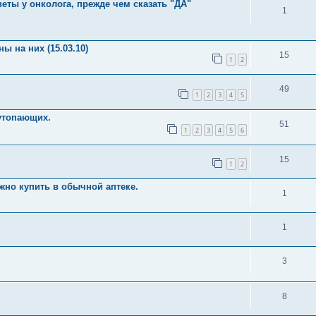
еты у онколога, прежде чем сказать "ДА"
1
 на них (15.03.10)
15
1
2
49
1
2
3
4
5
 утопающих.
51
1
2
3
4
5
6
15
1
2
жно купить в обычной аптеке.
1
1
3
8