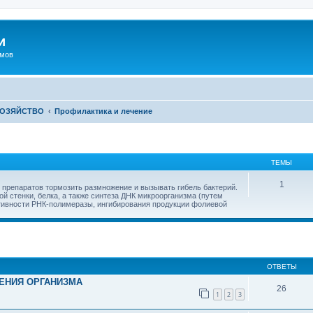
и
омов
ХОЗЯЙСТВО
Профилактика и лечение
ТЕМЫ
1
 препаратов тормозить размножение и вызывать гибель бактерий.
й стенки, белка, а также синтеза ДНК микроорганизма (путем
ктивности РНК-полимеразы, ингибирования продукции фолиевой
иренный поиск
ОТВЕТЫ
ЕНИЯ ОРГАНИЗМА
26
1
2
3