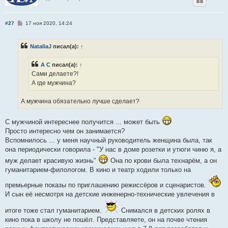
С
#27
17 ноя 2020, 14:24
о
о
б
NataliaJ
писал(а):
↑
щ
е
н
А С
писал(а):
↑
и
е
Сами делаете?!
А где мужчина?
А мужчина обязательно лучше сделает?
С мужчиной интереснее получится ... может быть
Просто интересно чем он занимается?
Вспомнилось ... у меня научный руководитель женщина была, так
она периодически говорила - "У нас в доме розетки и утюги чиню я, а
муж делает красивую жизнь"
Она по крови была технарём, а он
гуманитарием-филологом. В кино и театр ходили только на
премьерные показы по приглашению режиссёров и сценаристов.
И сын её несмотря на детские инженерно-технические увлечения в
итоге тоже стал гуманитарием.
Снимался в детских ролях в
кино пока в школу не пошёл. Представляете, он на почве чтения