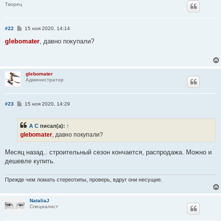
Творец
С
#22
15 ноя 2020, 14:14
о
о
glebomater
, давно покупали?
б
щ
е
н
и
glebomater
е
Администратор
С
#23
15 ноя 2020, 14:29
о
о
б
А С
писал(а):
↑
щ
е
glebomater
, давно покупали?
н
и
е
Месяц назад.. строительный сезон кончается, распродажа. Можно и
дешевле купить.
Прежде чем ломать стереотипы, проверь, вдруг они несущие.
NataliaJ
Специалист