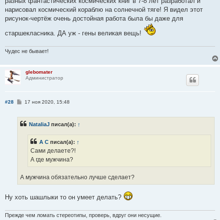
разных фантастических космических книг в 7-8 лет разработал и
нарисовал космический кораблю на солнечной тяге! Я видел этот
рисунок-чертёж очень достойная работа была бы даже для
старшекласника. ДА уж - гены великая вещь!
Чудес не бывает!
glebomater
Администратор
С
#28
17 ноя 2020, 15:48
о
о
б
NataliaJ
писал(а):
↑
щ
е
н
А С
писал(а):
↑
и
е
Сами делаете?!
А где мужчина?
А мужчина обязательно лучше сделает?
Ну хоть шашлыки то он умеет делать?
Прежде чем ломать стереотипы, проверь, вдруг они несущие.