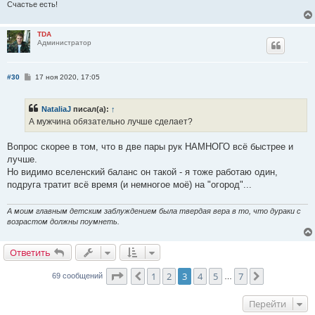
Счастье есть!
TDA
Администратор
С
#30
17 ноя 2020, 17:05
о
о
б
NataliaJ
писал(а):
↑
щ
е
А мужчина обязательно лучше сделает?
н
и
е
Вопрос скорее в том, что в две пары рук НАМНОГО всё быстрее и
лучше.
Но видимо вселенский баланс он такой - я тоже работаю один,
подруга тратит всё время (и немногое моё) на "огород"...
А моим главным детским заблуждением была твердая вера в то, что дураки с
возрастом должны поумнеть.
Ответить
Страница
3
из
7
1
2
3
4
5
7
Пред.
След.
69 сообщений
…
Перейти