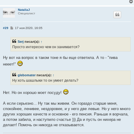
NataliaJ
Специалист
С
#29
17 ноя 2020, 16:05
о
о
б
Serj
писал(а):
↑
щ
е
Просто интересно чем он занимается?
н
и
е
Ну вот на вопрос в таком тоне я бы еще ответила. А то - "пива
нееет!"
glebomater
писал(а):
↑
Ну хоть шашлыки то он умеет делать?
Нет. Но он хорошо моет посуду!
А если серьезно... Ну так мы живем. Он гораздо старше меня,
спокойнее, ленивее, нездоровее, и у него две левые. Но у него много
других хороших качеств и основное - его пенсия. Раньше я ворчала,
а потом забила, и наступило счастье ))) Да и пусть он нихера не
делает! Помочь он никогда не отказывается.