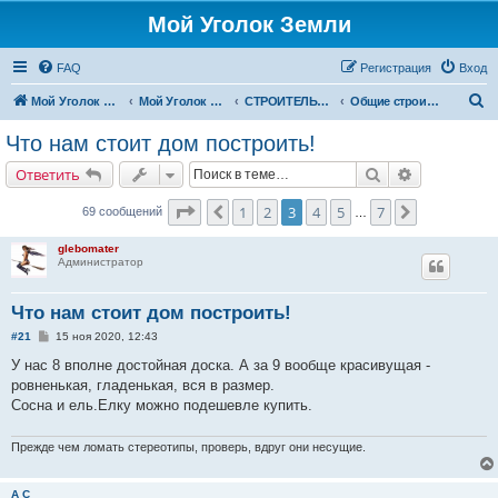
Мой Уголок Земли
FAQ
Регистрация
Вход
П
Мой Уголок Земли
Мой Уголок Земли
СТРОИТЕЛЬСТВО ДОМА
Общие строительные вопросы
о
Что нам стоит дом построить!
и
Поиск
Расширенн
Ответить
с
к
Страница
3
из
7
1
2
3
4
5
7
Пред.
След.
69 сообщений
…
glebomater
Администратор
Что нам стоит дом построить!
С
#21
15 ноя 2020, 12:43
о
о
У нас 8 вполне достойная доска. А за 9 вообще красивущая -
б
ровненькая, гладенькая, вся в размер.
щ
е
Сосна и ель.Елку можно подешевле купить.
н
и
е
Прежде чем ломать стереотипы, проверь, вдруг они несущие.
А С