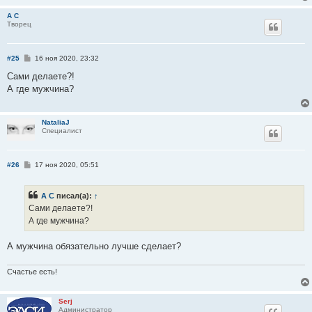
А С
Творец
С
#25
16 ноя 2020, 23:32
о
о
Сами делаете?!
б
А где мужчина?
щ
е
н
и
NataliaJ
е
Специалист
С
#26
17 ноя 2020, 05:51
о
о
б
А С
писал(а):
↑
щ
е
Сами делаете?!
н
А где мужчина?
и
е
А мужчина обязательно лучше сделает?
Счастье есть!
Serj
Администратор