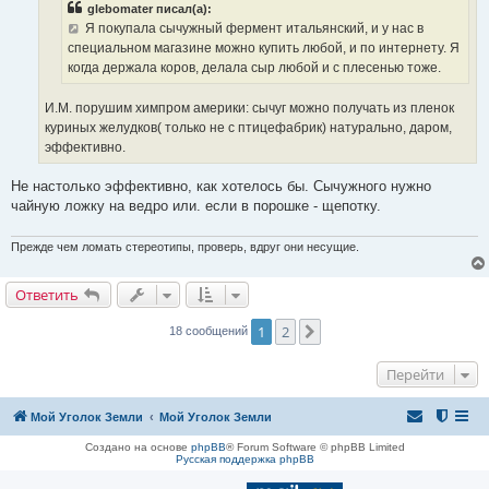
е
glebomater писал(а):
Я покупала сычужный фермент итальянский, и у нас в
специальном магазине можно купить любой, и по интернету. Я
когда держала коров, делала сыр любой и с плесенью тоже.
И.М. порушим химпром америки: сычуг можно получать из пленок
куриных желудков( только не с птицефабрик) натурально, даром,
эффективно.
Не настолько эффективно, как хотелось бы. Сычужного нужно
чайную ложку на ведро или. если в порошке - щепотку.
Прежде чем ломать стереотипы, проверь, вдруг они несущие.
Ответить
1
2
След.
18 сообщений
Перейти
Мой Уголок Земли
Мой Уголок Земли
Создано на основе
phpBB
® Forum Software © phpBB Limited
Русская поддержка phpBB