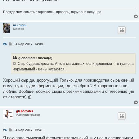
щ
е
н
и
Прежде чем ломать стереотипы, проверь, вдруг они несущие.
е
nekotorii
Мастер
С
#5
24 мар 2017, 14:08
о
о
б
glebomater писал(а):
щ
е
Сыр будешь делать. А то в магазинах. если дешевый - то гуано, а
н
нормальный - цены кусаются.
и
е
Хороший сыр да, дорогущий! Только, для производства сыра овечий
сычуг нужен, для ферментации, где его брать? А творожные я не
люблю. Вообще, обожаю сыры с резкими запахами и с плесенью (не
от старости) )))
glebomater
Администратор
С
#6
24 мар 2017, 16:41
о
о
Я покупала сычужный фермент итальянский, и у нас в специальном