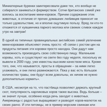
Миниатюрные буренки заинтересовали даже тех, кто вообще не
собирался заниматься фермерством. Сотни британских семей уже
взялись за воспитание мини-коровок. Причем содержание этих
животных, в отличие от прочих домашних любимцев приносит не
только удовольствие, но и вполне ощутимую пользу. Вряд ли кто-то
откажется от кувшинчика парного молока или свежих сливок каждое
утро на завтрак!
В одной из типичных провинциальных английских семей увлечение
мини-коровами объясняют очень просто: «В связи с ростом цен на
продукты питания эти коровки просто находка. Они дадут нам
возможность производить свою собственную пищу. Маленькие
коровы, хоть и существуют на свете без году неделя, поскольку их
вывели в 2000 году, уже известны высоким качеством мяса. Кроме
того, они, что называется, просты в обращении – за ними легко
ухаживать, и они легко размножаются. Пока у вас есть большое
количество травы, они будут всем довольны, их ничем не нужно
дополнительно кормить».
В США, несмотря на то, что пастбища позволяют держать крупный
скот, популярность карликовых коров также высока. Ведь больше –
не значит лучше, особенно когда речь заходит о животных.
Американцы с радостью выращивают и разводят коров-малюток на
своих ранчо. И эти питомцы, не в пример морским свинкам или