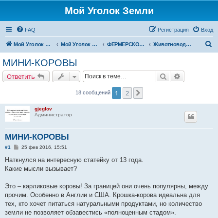
Мой Уголок Земли
FAQ
Регистрация
Вход
П
Мой Уголок Земли
Мой Уголок Земли
ФЕРМЕРСКОЕ ХОЗЯЙСТВО
Животноводство
о
МИНИ-КОРОВЫ
и
Поиск
Расширенн
Ответить
с
к
1
2
След.
18 сообщений
gjeglov
Администратор
МИНИ-КОРОВЫ
С
#1
25 фев 2016, 15:51
о
о
Наткнулся на интересную статейку от 13 года.
б
Какие мысли вызывает?
щ
е
н
Это – карликовые коровы! За границей они очень популярны, между
и
е
прочим. Особенно в Англии и США. Крошка-корова идеальна для
тех, кто хочет питаться натуральными продуктами, но количество
земли не позволяет обзавестись «полноценным стадом».