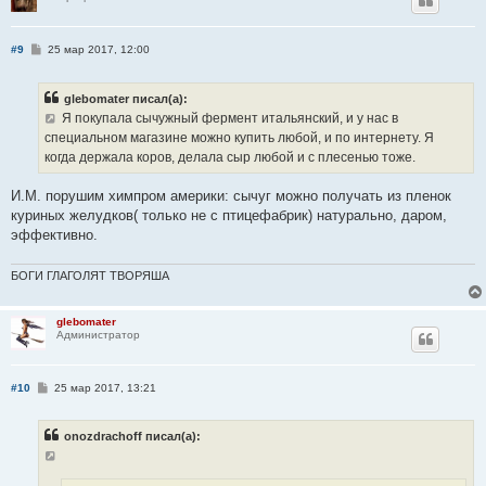
С
#9
25 мар 2017, 12:00
о
о
б
glebomater писал(а):
щ
е
Я покупала сычужный фермент итальянский, и у нас в
н
специальном магазине можно купить любой, и по интернету. Я
и
е
когда держала коров, делала сыр любой и с плесенью тоже.
И.М. порушим химпром америки: сычуг можно получать из пленок
куриных желудков( только не с птицефабрик) натурально, даром,
эффективно.
БОГИ ГЛАГОЛЯТ ТВОРЯША
glebomater
Администратор
С
#10
25 мар 2017, 13:21
о
о
б
onozdrachoff писал(а):
щ
е
н
и