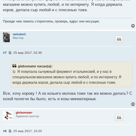
б
магазине можно купить любой, и по интернету. Я когда держала
щ
е
коров, делала сыр любой и с плесенью тоже.
н
и
е
Прежде чем ломать стереотипы, проверь, вдруг они несущие.
nekotorii
Мастер
С
#7
25 мар 2017, 02:36
о
о
б
glebomater писал(а):
щ
е
Я покупала сычужный фермент итальянский, и у нас в
н
специальном магазине можно купить любой, и по интернету. Я
и
е
когда держала коров, делала сыр любой и с плесенью тоже.
Все, хочу корову ! А из козьего молока тоже так же можно делать? С
козой полегче бы было, есть и козы миниатюрные.
glebomater
Администратор
С
#8
25 мар 2017, 10:20
о