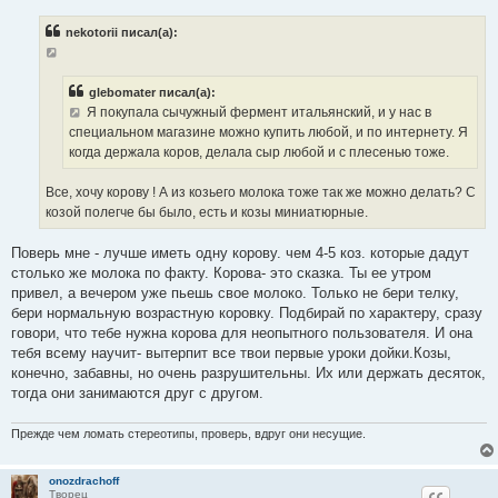
о
б
nekotorii писал(а):
щ
е
н
и
е
glebomater писал(а):
Я покупала сычужный фермент итальянский, и у нас в
специальном магазине можно купить любой, и по интернету. Я
когда держала коров, делала сыр любой и с плесенью тоже.
Все, хочу корову ! А из козьего молока тоже так же можно делать? С
козой полегче бы было, есть и козы миниатюрные.
Поверь мне - лучше иметь одну корову. чем 4-5 коз. которые дадут
столько же молока по факту. Корова- это сказка. Ты ее утром
привел, а вечером уже пьешь свое молоко. Только не бери телку,
бери нормальную возрастную коровку. Подбирай по характеру, сразу
говори, что тебе нужна корова для неопытного пользователя. И она
тебя всему научит- вытерпит все твои первые уроки дойки.Козы,
конечно, забавны, но очень разрушительны. Их или держать десяток,
тогда они занимаются друг с другом.
Прежде чем ломать стереотипы, проверь, вдруг они несущие.
onozdrachoff
Творец