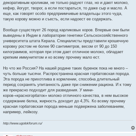
декоративным кроликам, не только радуют глаз, но и дают молоко,
кефир, йогурт, творог, а если постараться, то даже сыр и масло. А
еще, как говорят особо предприимчивые владельцы этого чуда,
такую корову можно и съесть, если надоест ее содержать.
Вообще существует 26 пород карликовых коров. Впервые они были
выведены в Индии в лаборатории генетики Сельскохозяйственного
университета штата Керала. Специалисты представили крошечную
коровку ростом не более 90 сантиметров, весом от 90 до 150
килограммов, которая при этом дает отличное молоко, обладает
крепким иммунитетом и ко всему прочему мало ест.
Но что же Россия? На нашей родине таких буренок пока не много –
чуть больше тысячи. Распространена красная горбатовская порода.
Эта порода не прихотлива в кормлении, способна длительный
период сохранять упитанность даже при снижении рациона. И к тому
же прекрасно подходит для разведения. У мини-
коров-«красногорбаток» молоко отличного качества, в нем высокое
содержание белка, жирность доходит до 4,3%. Ко всему прочему
красная горбатовская порода меньше подвержена заболеваниям,
например, лейкозу.
http://www.ugolokforum.ru/