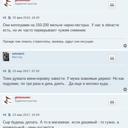
glebomater
Администратор
С
#2
25 фев 2016, 16:20
о
о
Они килограмм на 150-200 мельче черно-пестрых. У нас в области
б
есть, но их часто перекрывают чужим семенем.
щ
е
н
и
Прежде чем ломать стереотипы, проверь, вдруг они несущие.
е
nekotorii
Мастер
С
#3
23 мар 2017, 07:26
о
о
Тоже думала мини-коровку завести. У мужа знакомые держат. Но как
б
подумаю, по три раза в день доить... Да еще и молоко куда...
щ
е
н
и
glebomater
е
Администратор
С
#4
23 мар 2017, 10:29
о
о
Сыр будешь делать. А то в магазинах. если дешевый - то гуано, а
б
нормальный - цены кусаются.