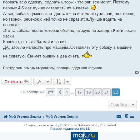
порвать всю одежду. содрать шторы - это они все могут. Поэтому
первые 4-5 лет лучше оставлять их в клетке.
А так, собачка умненькая. достаточно интеллектуальная, не сторож,
но звонок, ребенок с ней точно не справится.Лучше водить на
поводке.
Это та собака. после которой обычно, вторую не заводят.Как и после
хаски.
Конечно, есть любители и на них.
ДА. забыла написать про машины..Оставлять эту собаку в машине
не советую. Снимет обивку в два счета.
Прежде чем ломать стереотипы, проверь, вдруг они несущие.
Ответить
Страница
22
из
22
1
18
19
20
21
22
Пред.
211 сообщений
…
Перейти
Мой Уголок Земли
Мой Уголок Земли
Создано на основе
phpBB
® Forum Software © phpBB Limited
Русская поддержка phpBB