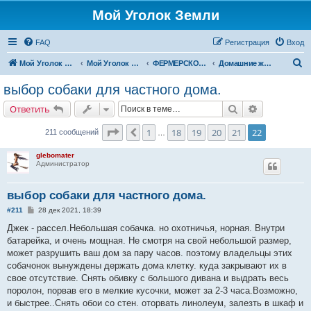
Мой Уголок Земли
FAQ
Регистрация
Вход
П
Мой Уголок Земли
Мой Уголок Земли
ФЕРМЕРСКОЕ ХОЗЯЙСТВО
Домашние животные
о
выбор собаки для частного дома.
и
Поиск
Расширенн
Ответить
с
к
Страница
22
из
22
1
18
19
20
21
22
Пред.
211 сообщений
…
glebomater
Администратор
выбор собаки для частного дома.
С
#211
28 дек 2021, 18:39
о
о
Джек - рассел.Небольшая собачка. но охотничья, норная. Внутри
б
батарейка, и очень мощная. Не смотря на свой небольшой размер,
щ
е
может разрушить ваш дом за пару часов. поэтому владельцы этих
н
собачонок вынуждены держать дома клетку. куда закрывают их в
и
е
свое отсутствие. Снять обивку с большого дивана и выдрать весь
поролон, порвав его в мелкие кусочки, может за 2-3 часа.Возможно,
и быстрее..Снять обои со стен. оторвать линолеум, залезть в шкаф и