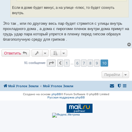
Если в доме будет минус, а на улице -плюс, то будет сохнуть
внутрь.
Это так , или по другому весь пар будет стрмится с улицы внутрь
прохладного дома , а дома с пирогоми пленок внутри дома примут на
грудь удар пара который упрется в пленку перед гипсом образуя
благополучную среду для грипков .
Ответить
Страница
10
из
10
1
6
7
8
9
10
Пред.
91 сообщение
…
Перейти
Мой Уголок Земли
Мой Уголок Земли
Создано на основе
phpBB
® Forum Software © phpBB Limited
Русская поддержка phpBB